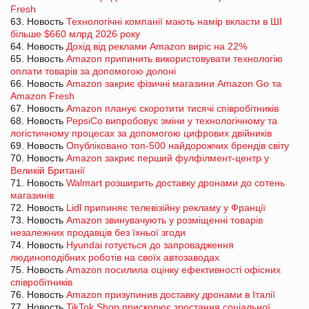
Fresh
63. Новость
Технологічні компанії мають намір вкласти в ШІ
більше $660 млрд 2026 року
64. Новость
Дохід від реклами Amazon виріс на 22%
65. Новость
Amazon припинить використовувати технологію
оплати товарів за допомогою долоні
66. Новость
Amazon закриє фізичні магазини Amazon Go та
Amazon Fresh
67. Новость
Amazon планує скоротити тисячі співробітників
68. Новость
PepsiCo випробовує зміни у технологічному та
логістичному процесах за допомогою цифрових двійників
69. Новость
Опубліковано топ-500 найдорожчих брендів світу
70. Новость
Amazon закриє перший фулфілмент-центр у
Великій Британії
71. Новость
Walmart розширить доставку дронами до сотень
магазинів
72. Новость
Lidl припиняє телевізійну рекламу у Франції
73. Новость
Amazon звинувачують у розміщенні товарів
незалежних продавців без їхньої згоди
74. Новость
Hyundai готується до запровадження
людиноподібних роботів на своїх автозаводах
75. Новость
Amazon посилила оцінку ефективності офісних
співробітників
76. Новость
Amazon призупинив доставку дронами в Італії
77. Новость
TikTok Shop прискорює зростання соціальної