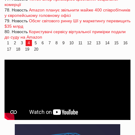
комерції
78. Новость
Amazon планує звільнити майже 400 співробітників
у європейському головному офісі
79. Новость
Обсяг світового ринку ШІ у маркетингу перевищить
$35 млрд
80. Новость
Користувачі сервісу віртуальної примірки подали
до суду на Amazon
1
2
3
4
5
6
7
8
9
10
11
12
13
14
15
16
17
18
19
20