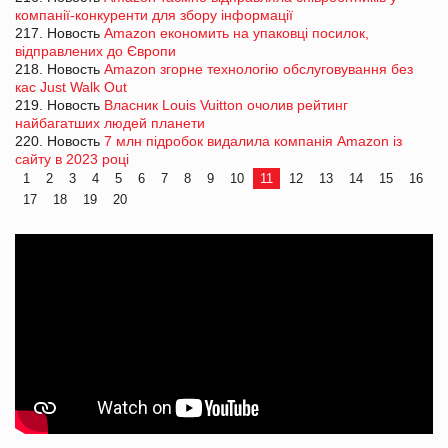
компанії-конкуренти для збору інформації
217. Новость
Amazon економить на упаковці посилок,
відправлених до Європи
218. Новость
Amazon згорне технологію обслуговування без
кас Just Walk Out
219. Новость
Власник Louis Vuitton очолив рейтинг
найбагатших людей планети
220. Новость
7 млн підробок видалила компанія Amazon із
сайту в 2023 році
1
2
3
4
5
6
7
8
9
10
11
12
13
14
15
16
17
18
19
20