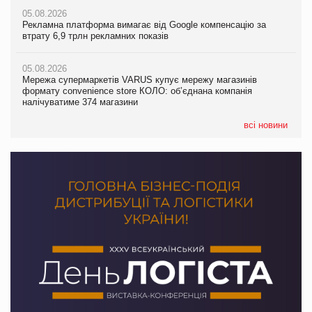
05.08.2026
05.08.2026
Рекламна платформа вимагає від Google компенсацію за
05.08.2026
Рекламна платформа вимагає від Google компенсацію за
втрату 6,9 трлн рекламних показів
Сергій Лісунов про заморожені хлібобулочні вироби на
втрату 6,9 трлн рекламних показів
PrivateLabel&FMCG Master 2026
05.08.2026
05.08.2026
Мережа супермаркетів VARUS купує мережу магазинів
04.08.2026
Adidas витратила понад $1 млрд на маркетинг за квартал
формату convenience store КОЛО: об’єднана компанія
Через атаку РФ у Дніпрі пошкоджено склад шоколаду
налічуватиме 374 магазини
Millennium
всі новини