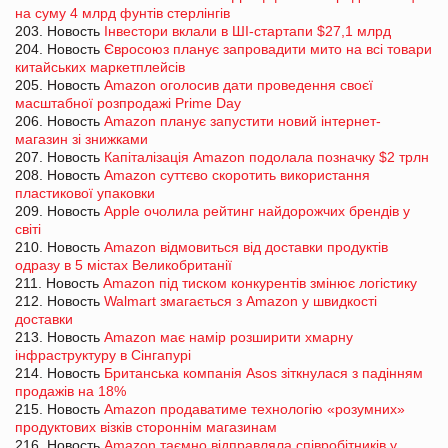
на суму 4 млрд фунтів стерлінгів
203. Новость
Інвестори вклали в ШІ-стартапи $27,1 млрд
204. Новость
Євросоюз планує запровадити мито на всі товари
китайських маркетплейсів
205. Новость
Amazon оголосив дати проведення своєї
масштабної розпродажі Prime Day
206. Новость
Amazon планує запустити новий інтернет-
магазин зі знижками
207. Новость
Капіталізація Amazon подолала позначку $2 трлн
208. Новость
Amazon суттєво скоротить використання
пластикової упаковки
209. Новость
Apple очолила рейтинг найдорожчих брендів у
світі
210. Новость
Amazon відмовиться від доставки продуктів
одразу в 5 містах Великобританії
211. Новость
Amazon під тиском конкурентів змінює логістику
212. Новость
Walmart змагається з Amazon у швидкості
доставки
213. Новость
Amazon має намір розширити хмарну
інфраструктуру в Сінгапурі
214. Новость
Британська компанія Asos зіткнулася з падінням
продажів на 18%
215. Новость
Amazon продаватиме технологію «розумних»
продуктових візків стороннім магазинам
216. Новость
Amazon таємно відправляла співробітників у