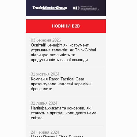
НОВИНИ B2B
03 березня 2026
Освітній бенефіт як інструмент
утримання талантів: як ThinkGlobal
підвищує лояльність та
продуктивність вашої команди
31 жовтня 2024
Компанія Rarog Tactical Gear
презентувала надлегкі керамічні
бронеплити
31 липня 2024
Напівфабрикати та консерви, які
стануть в пригоді, коли довго нема
світла
24 червня 2024