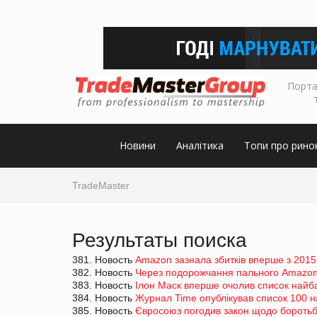
Порта
Новини
Аналітика
Топи про рино
TradeMaster
Результаты поиска
381. Новость
Amazon зазнала збитків вперше з 2015
382. Новость
Через подорожчання пального Amazon 
383. Новость
Ілон Маск вперше очолив список найба
384. Новость
Журнал Time опублікував список 100 н
385. Новость
Євросоюз погодив закон щодо боротьби