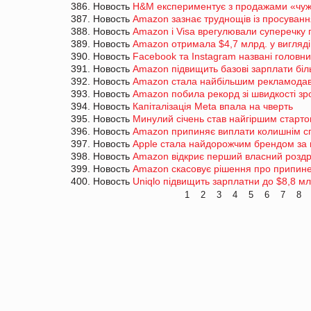
386. Новость
H&M експериментує з продажами «чужи
387. Новость
Amazon зазнає труднощів із просуван
388. Новость
Amazon і Visa врегулювали суперечку п
389. Новость
Amazon отримала $4,7 млрд. у вигляді 
390. Новость
Facebook та Instagram названі голов
391. Новость
Amazon підвищить базові зарплати біль
392. Новость
Amazon стала найбільшим рекламодавц
393. Новость
Amazon побила рекорд зі швидкості зро
394. Новость
Капіталізація Meta впала на чверть
395. Новость
Минулий січень став найгіршим стартом
396. Новость
Amazon припиняє виплати колишнім спі
397. Новость
Apple стала найдорожчим брендом за 
398. Новость
Amazon відкриє перший власний роздр
399. Новость
Amazon скасовує рішення про припине
400. Новость
Uniqlo підвищить зарплатни до $8,8 мл
1
2
3
4
5
6
7
8