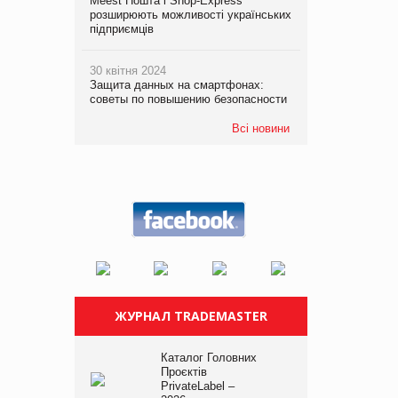
Meest Пошта і Shop-Express
розширюють можливості українських
підприємців
30 квітня 2024
Защита данных на смартфонах:
советы по повышению безопасности
Всі новини
ЖУРНАЛ TRADEMASTER
Каталог Головних
Проєктів
PrivateLabel –