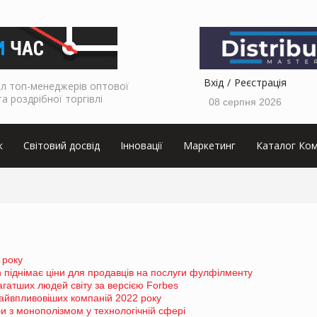
Вхід
Реєстрація
л топ-менеджерів оптової
та роздрібної торгівлі
08 серпня 2026
к
Світовий досвід
Інновації
Маркетинг
Каталог Ком
 року
піднімає ціни для продавців на послуги фулфілменту
гатших людей світу за версією Forbes
айвпливовіших компаній 2022 року
 з монополізмом у технологічній сфері