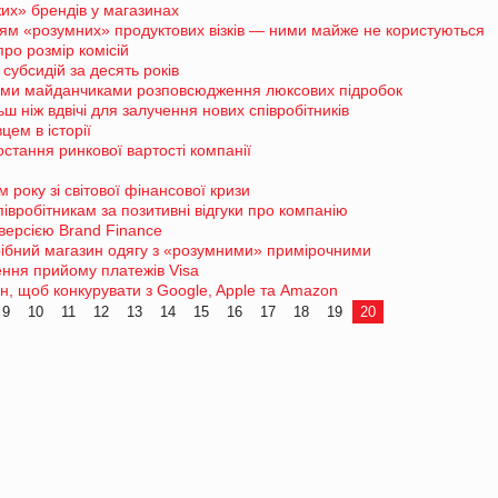
х» брендів у магазинах
ням «розумних» продуктових візків — ними майже не користуються
ро розмір комісій
субсидій за десять років
ними майданчиками розповсюдження люксових підробок
ш ніж вдвічі для залучення нових співробітників
ем в історії
стання ринкової вартості компанії
 року зі світової фінансової кризи
вробітникам за позитивні відгуки про компанію
версією Brand Finance
ібний магазин одягу з «розумними» примірочними
ння прийому платежів Visa
н, щоб конкурувати з Google, Apple та Amazon
9
10
11
12
13
14
15
16
17
18
19
20