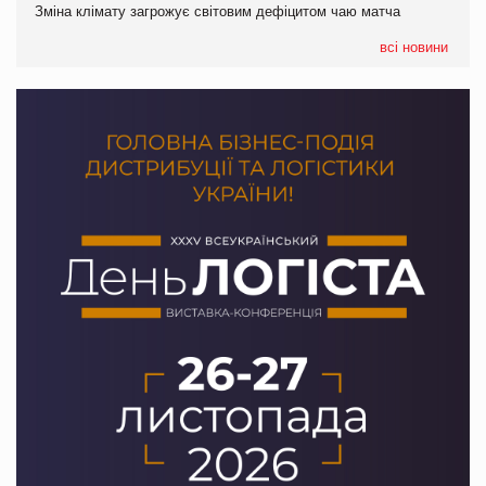
Зміна клімату загрожує світовим дефіцитом чаю матча
07.08.2026
EVA.UA запустила кампанію «Хто б знав» про асортимент,
всі новини
якого покупці не очікують побачити на платформі