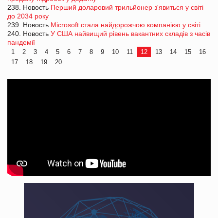
238. Новость
Перший доларовий трильйонер з'явиться у світі
до 2034 року
239. Новость
Microsoft стала найдорожчою компанією у світі
240. Новость
У США найвищий рівень вакантних складів з часів
пандемії
1
2
3
4
5
6
7
8
9
10
11
12
13
14
15
16
17
18
19
20