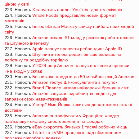
ціною у світі
223. Новость
X запустить аналог YouTube для телевізорів
224. Новость
Whole Foods представляє новий формат
магазинів
225. Новость
Безос обігнав Маска у списку найбагатших людей
світу
226. Новость
Amazon вкладе $1 млрд у розвиток робототехніки
та штучного інтелекту
227. Новость
Apple планує провести ребрендинг Apple ID
228. Новость
Штучний інтелект дедалі більше впливає на
логістику та роздрібну торгівлю
229. Новость
У 2024 році Amazon планує поліпшити процеси
«на вході» у склад
230. Новость
Безос хоче продати до 50 мільйонів акцій Amazon
231. Новость
Amazon тестує ШІ-консультанта з покупок
232. Новость
Brand Finance назвав найдорожчі бренди у світі
233. Новость
Amazon запускає виробництво водню для
заправки своїх навантажувачів
234. Новость
У мерії Нью-Йорка з'явиться департамент сталої
доставки
235. Новость
Amazon оштрафували у Франції за «надто
нав’язливу» систему спостереження на складах
236. Новость
eBay скоротить близько 1 тисячі робочих місць
237. Новость
TikTok та LVMH працюють над обмеженням
продажу підробок у додатку