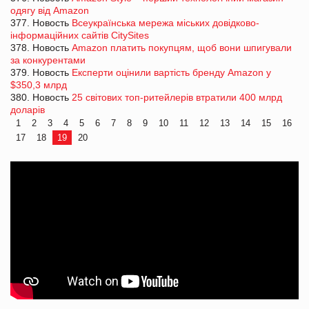
одягу від Amazon
377. Новость
Всеукраїнська мережа міських довідково-
інформаційних сайтів CitySites
378. Новость
Amazon платить покупцям, щоб вони шпигували
за конкурентами
379. Новость
Експерти оцінили вартість бренду Amazon у
$350,3 млрд
380. Новость
25 світових топ-ритейлерів втратили 400 млрд
доларів
1
2
3
4
5
6
7
8
9
10
11
12
13
14
15
16
17
18
19
20