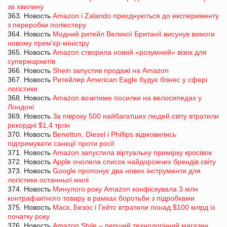
за хвилину
363. Новость
Amazon і Zalando приєднуються до експерименту
з переробки поліестеру
364. Новость
Модний ритейл Великої Британії висунув вимоги
новому прем'єр-міністру
365. Новость
Amazon створила новий «розумний» візок для
супермаркетів
366. Новость
Shein запустив продажі на Amazon
367. Новость
Ритейлер American Eagle будує бізнес у сфері
логістики
368. Новость
Amazon возитиме посилки на велосипедах у
Лондоні
369. Новость
За півроку 500 найбагатших людей світу втратили
рекордні $1,4 трлн
370. Новость
Benetton, Diesel і Phillips відмовились
підтримувати санкції проти росії
371. Новость
Amazon запустила віртуальну примірку кросівок
372. Новость
Apple очолила список найдорожчих брендів світу
373. Новость
Google пропонує два нових інструменти для
логістики останньої милі
374. Новость
Минулого року Amazon конфіскувала 3 млн
контрафактного товару в рамках боротьби з підробками
375. Новость
Маск, Безос і Гейтс втратили понад $100 млрд із
початку року
376. Новость
Amazon Style – перший технологічний магазин