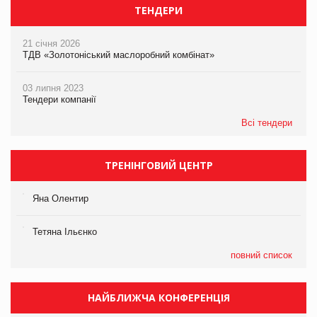
ТЕНДЕРИ
21 січня 2026
ТДВ «Золотоніський маслоробний комбінат»
03 липня 2023
Тендери компанії
Всі тендери
ТРЕНІНГОВИЙ ЦЕНТР
Яна Олентир
Тетяна Ільєнко
повний список
НАЙБЛИЖЧА КОНФЕРЕНЦІЯ