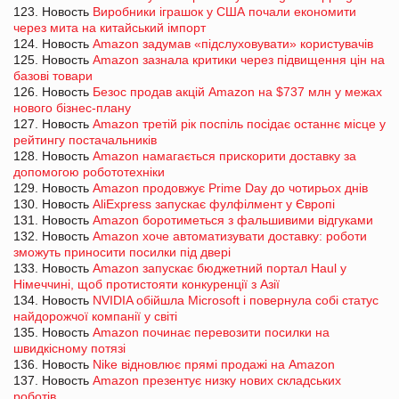
123. Новость
Виробники іграшок у США почали економити
через мита на китайський імпорт
124. Новость
Amazon задумав «підслуховувати» користувачів
125. Новость
Amazon зазнала критики через підвищення цін на
базові товари
126. Новость
Безос продав акцій Amazon на $737 млн у межах
нового бізнес-плану
127. Новость
Amazon третій рік поспіль посідає останнє місце у
рейтингу постачальників
128. Новость
Amazon намагається прискорити доставку за
допомогою робототехніки
129. Новость
Amazon продовжує Prime Day до чотирьох днів
130. Новость
AliExpress запускає фулфілмент у Європі
131. Новость
Amazon боротиметься з фальшивими відгуками
132. Новость
Amazon хоче автоматизувати доставку: роботи
зможуть приносити посилки під двері
133. Новость
Amazon запускає бюджетний портал Haul у
Німеччині, щоб протистояти конкуренції з Азії
134. Новость
NVIDIA обійшла Microsoft і повернула собі статус
найдорожчої компанії у світі
135. Новость
Amazon починає перевозити посилки на
швидкісному потязі
136. Новость
Nike відновлює прямі продажі на Amazon
137. Новость
Amazon презентує низку нових складських
роботів