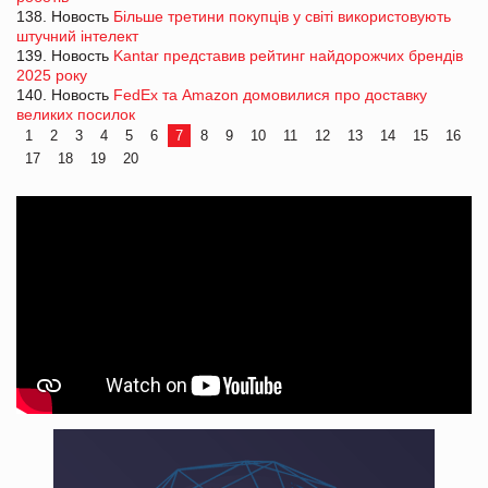
138. Новость
Більше третини покупців у світі використовують
штучний інтелект
139. Новость
Kantar представив рейтинг найдорожчих брендів
2025 року
140. Новость
FedEx та Amazon домовилися про доставку
великих посилок
1
2
3
4
5
6
7
8
9
10
11
12
13
14
15
16
17
18
19
20