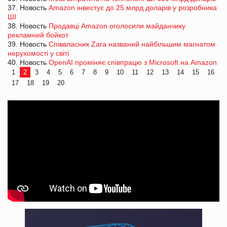
37. Новость
Amazon інвестує до 25 млрд доларів у розробника
ШІ
38. Новость
Продавці Amazon оголосили майданчику
рекламний бойкот
39. Новость
Співвласник Zara названий найбільшим магнатом
нерухомості у світі
40. Новость
OpenAI проміняє співпрацю з Microsoft на Amazon
1
2
3
4
5
6
7
8
9
10
11
12
13
14
15
16
17
18
19
20