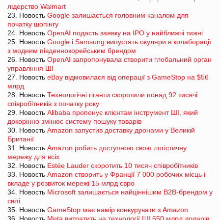
лідерство Walmart
23. Новость
Google залишається головним каналом для
початку шопінгу
24. Новость
OpenAI подасть заявку на IPO у найближчі тижні
25. Новость
Google і Samsung випустять окуляри в колаборації
з модним південнокорейським брендом
26. Новость
OpenAI запропонувала створити глобальний орган
управління ШІ
27. Новость
eBay відмовилася від операції з GameStop на $56
млрд
28. Новость
Технологічні гіганти скоротили понад 92 тисячі
співробітників з початку року
29. Новость
Alibaba пропонує клієнтам інструмент ШІ, який
докорінно змінює систему пошуку товарів
30. Новость
Amazon запустив доставку дронами у Великій
Британії
31. Новость
Amazon робить доступною свою логістичну
мережу для всіх
32. Новость
Estée Lauder скоротить 10 тисяч співробітників
33. Новость
Amazon створить у Франції 7 000 робочих місць і
вкладе у розвиток мережі 15 млрд євро
34. Новость
Microsoft залишається найціннішим B2B-брендом у
світі
35. Новость
GameStop має намір конкурувати з Amazon
36. Новость
Meta витратить на технології ШІ 650 млрд доларів