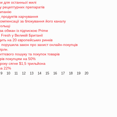
ни для останньої милі
у рецептурних препаратів
омпанію
 продуктів харчування
омпенсації за блокування його каналу
Польщі
за обман із підпискою Prime
 Fresh у Великій Британії
ить на 20 європейських ринків
 порушила закон про захист онлайн-покупців
трлн.
тєвого пошуку та покупок товарів
арів покупцям на 50%
року сягне $1,5 трильйона
на 22%
9
10
11
12
13
14
15
16
17
18
19
20