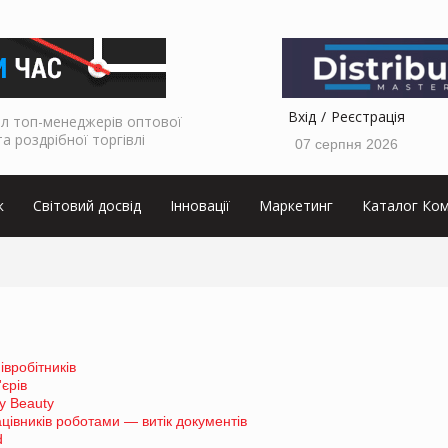
Вхід
Реєстрація
л топ-менеджерів оптової
та роздрібної торгівлі
07 серпня 2026
к
Світовий досвід
Інновації
Маркетинг
Каталог Ком
вробітників
єрів
y Beauty
цівників роботами — витік документів
d