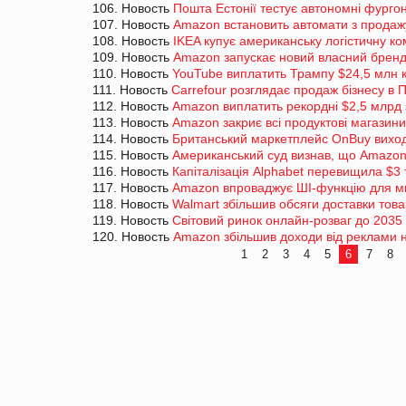
106. Новость
Пошта Естонії тестує автономні фурго
107. Новость
Amazon встановить автомати з продаж
108. Новость
IKEA купує американську логістичну к
109. Новость
Amazon запускає новий власний бренд
110. Новость
YouTube виплатить Трампу $24,5 млн к
111. Новость
Carrefour розглядає продаж бізнесу в 
112. Новость
Amazon виплатить рекордні $2,5 млрд 
113. Новость
Amazon закриє всі продуктові магазини
114. Новость
Британський маркетплейс OnBuy виход
115. Новость
Американський суд визнав, що Amazon
116. Новость
Капіталізація Alphabet перевищила $3 
117. Новость
Amazon впроваджує ШІ-функцію для мит
118. Новость
Walmart збільшив обсяги доставки тов
119. Новость
Світовий ринок онлайн-розваг до 2035 
120. Новость
Amazon збільшив доходи від реклами 
1
2
3
4
5
6
7
8