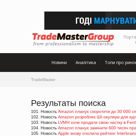
Порта
Новини
Аналітика
Топи про рино
TradeMaster
Результаты поиска
101. Новость
Amazon планує скоротити до 30 000 спі
102. Новость
Amazon розробляє ШІ-окуляри для кур'
103. Новость
LVMH хоче продати свою частку в Fent
104. Новость
Amazon планує замінити 600 тисяч пра
105. Новость
Apple знову очолила рейтинг Interbran