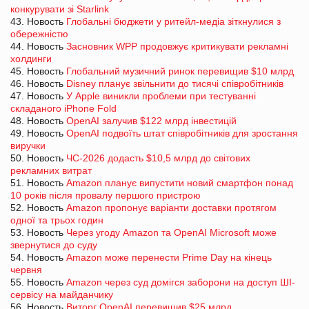
конкурувати зі Starlink
43. Новость
Глобальні бюджети у ритейл-медіа зіткнулися з
обережністю
44. Новость
Засновник WPP продовжує критикувати рекламні
холдинги
45. Новость
Глобальний музичний ринок перевищив $10 млрд
46. Новость
Disney планує звільнити до тисячі співробітників
47. Новость
У Apple виникли проблеми при тестуванні
складаного iPhone Fold
48. Новость
OpenAI залучив $122 млрд інвестицій
49. Новость
OpenAI подвоїть штат співробітників для зростання
виручки
50. Новость
ЧС-2026 додасть $10,5 млрд до світових
рекламних витрат
51. Новость
Amazon планує випустити новий смартфон понад
10 років після провалу першого пристрою
52. Новость
Amazon пропонує варіанти доставки протягом
одної та трьох годин
53. Новость
Через угоду Amazon та OpenAI Microsoft може
звернутися до суду
54. Новость
Amazon може перенести Prime Day на кінець
червня
55. Новость
Amazon через суд домігся заборони на доступ ШІ-
сервісу на майданчику
56. Новость
Виторг OpenAI перевищив $25 млрд