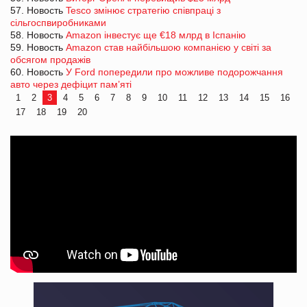
57. Новость
Tesco змінює стратегію співпраці з
сільгоспвиробниками
58. Новость
Amazon інвестує ще €18 млрд в Іспанію
59. Новость
Amazon став найбільшою компанією у світі за
обсягом продажів
60. Новость
У Ford попередили про можливе подорожчання
авто через дефіцит пам’яті
1
2
3
4
5
6
7
8
9
10
11
12
13
14
15
16
17
18
19
20