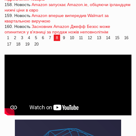
158. Новость
Amazon запускає Amazon.ie, обіцяючи ірландцям
нижчі ціни в євро
159. Новость
Amazon вперше випередив Walmart за
квартальною виручкою
160. Новость
Засновник Amazon Джефф Безос може
опинитися у в'язниці за продаж ножів неповнолітнім
1
2
3
4
5
6
7
8
9
10
11
12
13
14
15
16
17
18
19
20