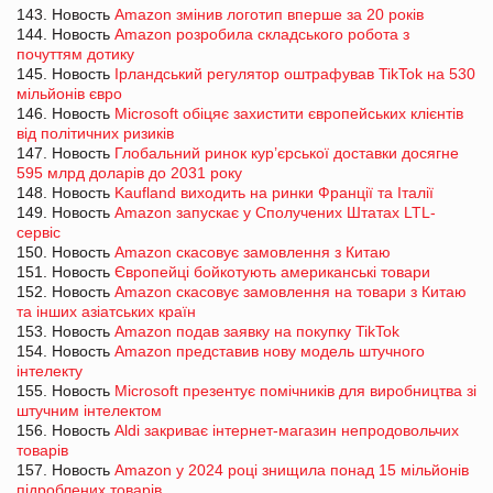
143. Новость
Amazon змінив логотип вперше за 20 років
144. Новость
Amazon розробила складського робота з
почуттям дотику
145. Новость
Ірландський регулятор оштрафував TikTok на 530
мільйонів євро
146. Новость
Microsoft обіцяє захистити європейських клієнтів
від політичних ризиків
147. Новость
Глобальний ринок кур’єрської доставки досягне
595 млрд доларів до 2031 року
148. Новость
Kaufland виходить на ринки Франції та Італії
149. Новость
Amazon запускає у Сполучених Штатах LTL-
сервіс
150. Новость
Amazon скасовує замовлення з Китаю
151. Новость
Європейці бойкотують американські товари
152. Новость
Amazon скасовує замовлення на товари з Китаю
та інших азіатських країн
153. Новость
Amazon подав заявку на покупку TikTok
154. Новость
Amazon представив нову модель штучного
інтелекту
155. Новость
Microsoft презентує помічників для виробництва зі
штучним інтелектом
156. Новость
Aldi закриває інтернет-магазин непродовольчих
товарів
157. Новость
Amazon у 2024 році знищила понад 15 мільйонів
підроблених товарів