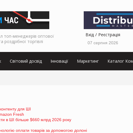
Вхід
Реєстрація
л топ-менеджерів оптової
та роздрібної торгівлі
07 серпня 2026
к
Світовий досвід
Інновації
Маркетинг
Каталог Ком
контенту для ШІ
Amazon Fresh
сти в ШІ більше $660 млрд 2026 року
ологію оплати товарів за допомогою долоні