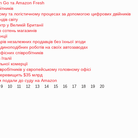
n Go та Amazon Fresh
ітників
ному та логістичному процесах за допомогою цифрових двійників
дів світу
р у Великій Британії
 сотень магазинів
нції
ів незалежних продавців без їхньої згоди
диноподібних роботів на своїх автозаводах
фісних співробітників
Італії
ьної комерції
вробітників у європейському головному офісі
 перевищить $35 млрд
ки подали до суду на Amazon
9
10
11
12
13
14
15
16
17
18
19
20