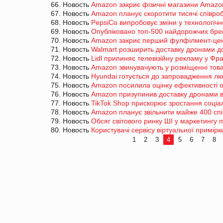
66. Новость
Amazon закриє фізичні магазини Amazo
67. Новость
Amazon планує скоротити тисячі співроб
68. Новость
PepsiCo випробовує зміни у технологіч
69. Новость
Опубліковано топ-500 найдорожчих брен
70. Новость
Amazon закриє перший фулфілмент-цент
71. Новость
Walmart розширить доставку дронами до
72. Новость
Lidl припиняє телевізійну рекламу у Фра
73. Новость
Amazon звинувачують у розміщенні товар
74. Новость
Hyundai готується до запровадження лю
75. Новость
Amazon посилила оцінку ефективності о
76. Новость
Amazon призупинив доставку дронами в 
77. Новость
TikTok Shop прискорює зростання соціал
78. Новость
Amazon планує звільнити майже 400 спі
79. Новость
Обсяг світового ринку ШІ у маркетингу
80. Новость
Користувачі сервісу віртуальної примір
1
2
3
4
5
6
7
8