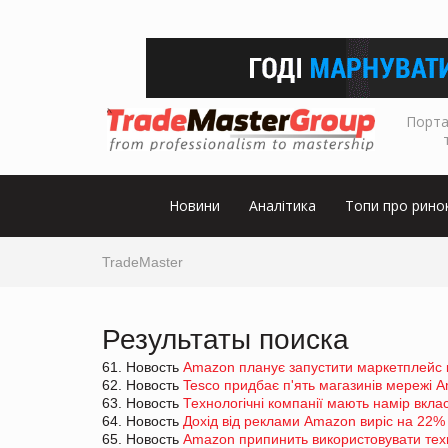
Порта
Новини
Аналітика
Топи про рино
TradeMaster
Результаты поиска
61. Новость
Amazon планує запустити маркетплейс 
62. Новость
Tesco придбає п'ять магазинів мережі 
63. Новость
Технологічні компанії мають намір вкла
64. Новость
Дохід від реклами Amazon виріс на 22%
65. Новость
Amazon припинить використовувати техн