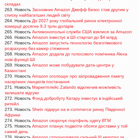
складах
263. Новость
Засновник Amazon Джефф Безос став другим у
списку найбагатших людей світу
264. Новость
До 2027 року глобальний ринок електронної
комерції досягне 9,3 трлн доларів
265. Новость
Антимонопольні служби США взялися за Amazon
266. Новость
Amazon інвестує в ШІ-стартап до $4 млрд
267. Новость
Amazon запустить технологію безготівкового
розрахунку без камер стеження
268. Новость
Amazon додала до голосового помічника Alexa
нові функції ШІ
269. Новость
Amazon може побудувати дата-центри у
Казахстані
270. Новость
Amazon оголошує про запровадження пакету
наскрізних ланцюгів постачання
271. Новость
Маркетплейс Zalando відключив можливість
залишати відгуки
272. Новость
Фонд добробуту Катару інвестує в індійський
ритейл
273. Новость
Shein лідирує на e-commerce ринку Південної
Африки
274. Новость
Amazon скорочує портфель одягу ВТМ
275. Новость
Amazon планує подвоїти обсяги доставки у той
самий день
276. Новость
Amazon спрогнозувала сильний ІІІ квартал за