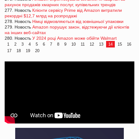
рахунок продажів хмарних послуг, купівельних трендів
277. Новость
Клієнти сервісу Prime від Amazon витратили
рекордні $12,7 млрд на розпродажі
278. Новость
Німці відмовляються від зовнішньої упаковки
279. Новость
Amazon порушує закон, відстежуючи дії клієнтів
на інших веб-сайтах
280. Новость
У 2024 році Amazon може обійти Walmart
1
2
3
4
5
6
7
8
9
10
11
12
13
14
15
16
17
18
19
20