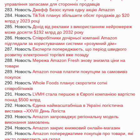
управління запасами для сторонніх продавців
283. Новость
Джефф Безос купив одну акцію Amazon
284. Новость
TikTok планує збільшити обсяг продажів до $20
млрд у 2023 році
285. Новость
Дохід від реклами з використанням нейромереж
може досягти $192 млрд до 2032 року
286. Новость
Співробітники дочірньої компанії Amazon
підглядали за користувачами системи «розумний дім»
287. Новость
Експерти попереджають, що період швидкого
розвитку електронної торгівлі вже позаду
288. Новость
Мережа Amazon Fresh знову знизила ціни на
товари
289. Новость
Amazon почав платити покупцям за самовивіз
покупок
290. Новость
Whole Foods планує скоротити сотні
співробітників
291. Новость
LVMH стала першою в Європі компанією вартістю
понад $500 млрд
292. Новость
Єдина наймасштабніша в Україні логістична
виставка –XXVIII День Логіста
293. Новость
Amazon запроваджує регіональну модель
виконання замовлень
294. Новость
Amazon закриє книжковий онлайн-магазин
295. Новость
Amazon попереджатиме покупців про товари, які
часто повертають на склад