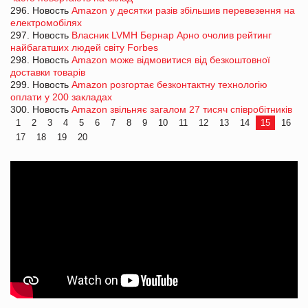
296. Новость
Amazon у десятки разів збільшив перевезення на
електромобілях
297. Новость
Власник LVMH Бернар Арно очолив рейтинг
найбагатших людей світу Forbes
298. Новость
Amazon може відмовитися від безкоштовної
доставки товарів
299. Новость
Amazon розгортає безконтактну технологію
оплати у 200 закладах
300. Новость
Amazon звільняє загалом 27 тисяч співробітників
1
2
3
4
5
6
7
8
9
10
11
12
13
14
15
16
17
18
19
20