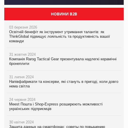
НОВИНИ B2B
03 березня 2026
Освітній бенефіт як інструмент утримання талантів: як
ThinkGlobal підвищує лояльність та продуктивність вашої
команди
31 жовтня 2024
Компанія Rarog Tactical Gear презентувала надлегкі керамічні
бронеплити
31 липня 2024
Напівфабрикати та консерви, які стануть в пригоді, коли довго
нема світла
24 червня 2024
Meest Пошта і Shop-Express розширюють можливості
українських підприємців
30 квітня 2024
Защита данных на смартфонах: советы по повышению