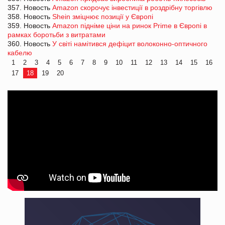
357. Новость
Amazon скорочує інвестиції в роздрібну торгівлю
358. Новость
Shein зміцнює позиції у Європі
359. Новость
Amazon підніме ціни на ринок Prime в Європі в
рамках боротьби з витратами
360. Новость
У світі намітився дефіцит волоконно-оптичного
кабелю
1
2
3
4
5
6
7
8
9
10
11
12
13
14
15
16
17
18
19
20