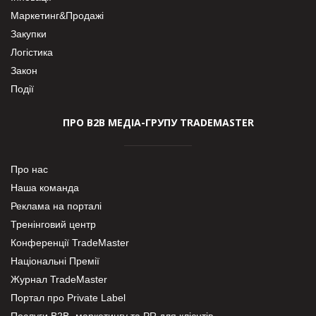
Маркетинг&Продажі
Закупки
Логістика
Закон
Події
ПРО В2В МЕДІА-ГРУПУ TRADEMASTER
Про нас
Наша команда
Реклама на порталі
Тренінговий центр
Конференції TradeMaster
Національні Премії
Журнал TradeMaster
Портал про Private Label
Послуги В2В- маркетингу та PR для клієнтів