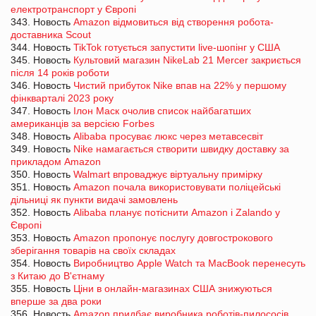
електротранспорт у Європі
343. Новость
Amazon відмовиться від створення робота-
доставника Scout
344. Новость
TikTok готується запустити live-шопінг у США
345. Новость
Культовий магазин NikeLab 21 Mercer закриється
після 14 років роботи
346. Новость
Чистий прибуток Nike впав на 22% у першому
фінкварталі 2023 року
347. Новость
Ілон Маск очолив список найбагатших
американців за версією Forbes
348. Новость
Alibaba просуває люкс через метавсесвіт
349. Новость
Nike намагається створити швидку доставку за
прикладом Amazon
350. Новость
Walmart впроваджує віртуальну примірку
351. Новость
Amazon почала використовувати поліцейські
дільниці як пункти видачі замовлень
352. Новость
Alibaba планує потіснити Amazon і Zalando у
Європі
353. Новость
Amazon пропонує послугу довгострокового
зберігання товарів на своїх складах
354. Новость
Виробництво Apple Watch та MacBook перенесуть
з Китаю до В'єтнаму
355. Новость
Ціни в онлайн-магазинах США знижуються
вперше за два роки
356. Новость
Amazon придбає виробника роботів-пилососів