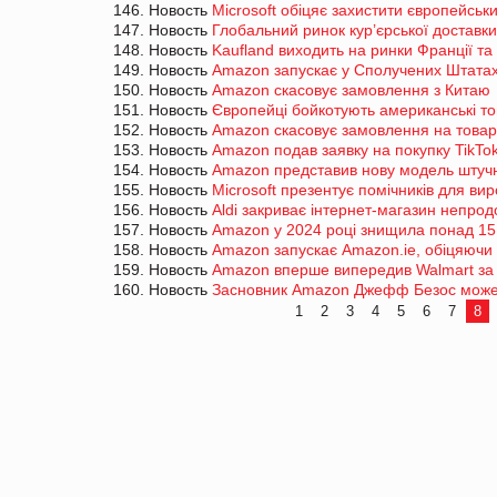
146. Новость
Microsoft обіцяє захистити європейських
147. Новость
Глобальний ринок кур’єрської доставк
148. Новость
Kaufland виходить на ринки Франції та 
149. Новость
Amazon запускає у Сполучених Штатах
150. Новость
Amazon скасовує замовлення з Китаю
151. Новость
Європейці бойкотують американські т
152. Новость
Amazon скасовує замовлення на товари
153. Новость
Amazon подав заявку на покупку TikTo
154. Новость
Amazon представив нову модель штучн
155. Новость
Microsoft презентує помічників для ви
156. Новость
Aldi закриває інтернет-магазин непрод
157. Новость
Amazon у 2024 році знищила понад 15 
158. Новость
Amazon запускає Amazon.ie, обіцяючи 
159. Новость
Amazon вперше випередив Walmart за
160. Новость
Засновник Amazon Джефф Безос може о
1
2
3
4
5
6
7
8