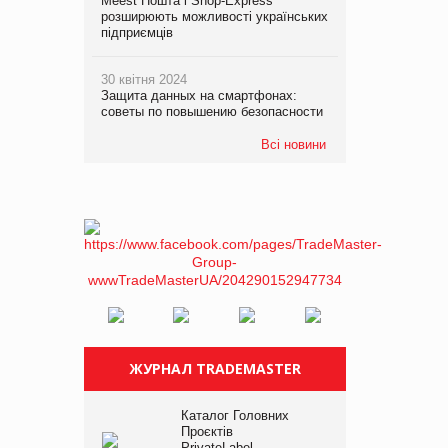
Meest Пошта і Shop-Express
розширюють можливості українських
підприємців
30 квітня 2024
Защита данных на смартфонах:
советы по повышению безопасности
Всі новини
ЖУРНАЛ TRADEMASTER
Каталог Головних
Проєктів
PrivateLabel –