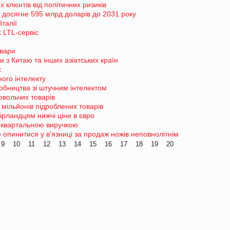
 клієнтів від політичних ризиків
и досягне 595 млрд доларів до 2031 року
Італії
 LTL-сервіс
овари
 з Китаю та інших азіатських країн
k
ого інтелекту
робництва зі штучним інтелектом
овольчих товарів
мільйонів підроблених товарів
ірландцям нижчі ціни в євро
 квартальною виручкою
пинитися у в'язниці за продаж ножів неповнолітнім
9
10
11
12
13
14
15
16
17
18
19
20