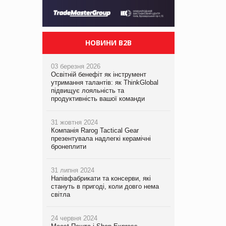
НОВИНИ B2B
03 березня 2026
Освітній бенефіт як інструмент
утримання талантів: як ThinkGlobal
підвищує лояльність та
продуктивність вашої команди
31 жовтня 2024
Компанія Rarog Tactical Gear
презентувала надлегкі керамічні
бронеплити
31 липня 2024
Напівфабрикати та консерви, які
стануть в пригоді, коли довго нема
світла
24 червня 2024