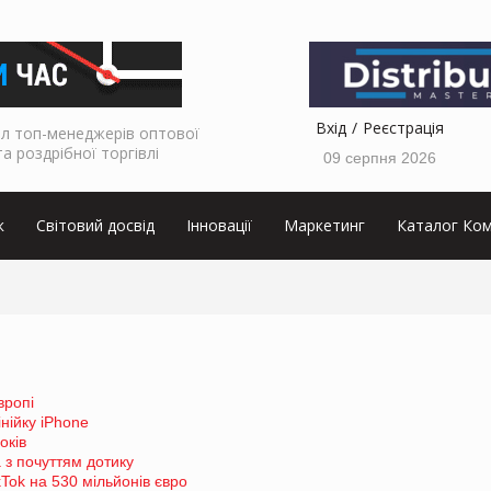
Вхід
Реєстрація
л топ-менеджерів оптової
та роздрібної торгівлі
09 серпня 2026
к
Світовий досвід
Інновації
Маркетинг
Каталог Ком
вропі
нійку iPhone
оків
 з почуттям дотику
Tok на 530 мільйонів євро