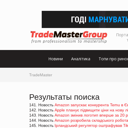
Порта
Новини
Аналітика
Топи про рино
TradeMaster
Результаты поиска
141. Новость
Amazon запускає конкурента Temu в Є
142. Новость
Apple планує підвищити ціни на нову лі
143. Новость
Amazon змінив логотип вперше за 20 р
144. Новость
Amazon розробила складського робота
145. Новость
Ірландський регулятор оштрафував Tik