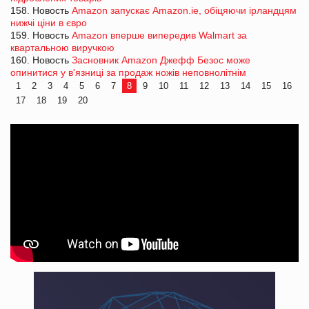
158. Новость
Amazon запускає Amazon.ie, обіцяючи ірландцям
нижчі ціни в євро
159. Новость
Amazon вперше випередив Walmart за
квартальною виручкою
160. Новость
Засновник Amazon Джефф Безос може
опинитися у в'язниці за продаж ножів неповнолітнім
1
2
3
4
5
6
7
8
9
10
11
12
13
14
15
16
17
18
19
20