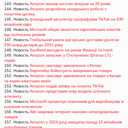
143. Новость
Amazon змінив логотип вперше за 20 років
144. Новость
Amazon розробила складського робота з
почуттям дотику
145. Новость
Ірландський регулятор оштрафував TikTok на 530
мільйонів євро
146. Новость
Microsoft обіцяє захистити європейських клієнтів
від політичних ризиків
147. Новость
Глобальний ринок кур’єрської доставки досягне
595 млрд доларів до 2031 року
148. Новость
Kaufland виходить на ринки Франції та Італії
149. Новость
Amazon запускає у Сполучених Штатах LTL-
сервіс
150. Новость
Amazon скасовує замовлення з Китаю
151. Новость
Європейці бойкотують американські товари
152. Новость
Amazon скасовує замовлення на товари з Китаю
та інших азіатських країн
153. Новость
Amazon подав заявку на покупку TikTok
154. Новость
Amazon представив нову модель штучного
інтелекту
155. Новость
Microsoft презентує помічників для виробництва зі
штучним інтелектом
156. Новость
Aldi закриває інтернет-магазин непродовольчих
товарів
157. Новость
Amazon у 2024 році знищила понад 15 мільйонів
підроблених товарів