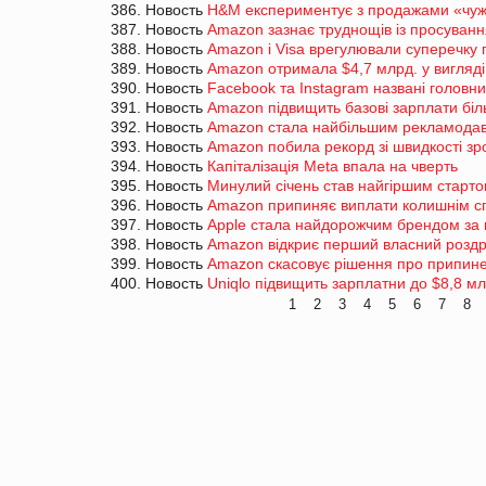
386. Новость
H&M експериментує з продажами «чужи
387. Новость
Amazon зазнає труднощів із просуван
388. Новость
Amazon і Visa врегулювали суперечку п
389. Новость
Amazon отримала $4,7 млрд. у вигляді 
390. Новость
Facebook та Instagram названі голов
391. Новость
Amazon підвищить базові зарплати біль
392. Новость
Amazon стала найбільшим рекламодавц
393. Новость
Amazon побила рекорд зі швидкості зро
394. Новость
Капіталізація Meta впала на чверть
395. Новость
Минулий січень став найгіршим стартом
396. Новость
Amazon припиняє виплати колишнім спі
397. Новость
Apple стала найдорожчим брендом за 
398. Новость
Amazon відкриє перший власний роздр
399. Новость
Amazon скасовує рішення про припине
400. Новость
Uniqlo підвищить зарплатни до $8,8 мл
1
2
3
4
5
6
7
8