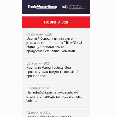
НОВИНИ B2B
03 березня 2026
Освітній бенефіт як інструмент
утримання талантів: як ThinkGlobal
підвищує лояльність та
продуктивність вашої команди
31 жовтня 2024
Компанія Rarog Tactical Gear
презентувала надлегкі керамічні
бронеплити
31 липня 2024
Напівфабрикати та консерви, які
стануть в пригоді, коли довго нема
світла
24 червня 2024