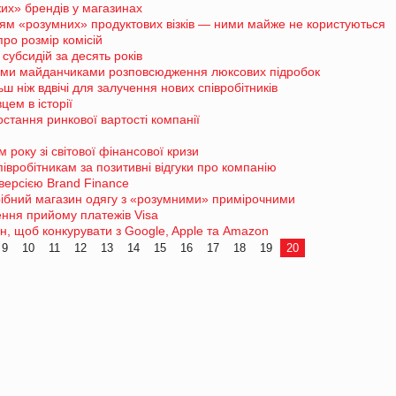
х» брендів у магазинах
ням «розумних» продуктових візків — ними майже не користуються
ро розмір комісій
субсидій за десять років
ними майданчиками розповсюдження люксових підробок
ш ніж вдвічі для залучення нових співробітників
ем в історії
стання ринкової вартості компанії
 року зі світової фінансової кризи
вробітникам за позитивні відгуки про компанію
версією Brand Finance
ібний магазин одягу з «розумними» примірочними
ння прийому платежів Visa
н, щоб конкурувати з Google, Apple та Amazon
9
10
11
12
13
14
15
16
17
18
19
20