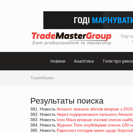
Порта
Новини
Аналітика
Топи про рино
TradeMaster
Результаты поиска
381. Новость
Amazon зазнала збитків вперше з 2015
382. Новость
Через подорожчання пального Amazon 
383. Новость
Ілон Маск вперше очолив список найба
384. Новость
Журнал Time опублікував список 100 н
385. Новость
Євросоюз погодив закон щодо боротьби