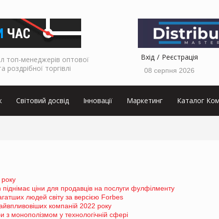
Вхід
Реєстрація
л топ-менеджерів оптової
та роздрібної торгівлі
08 серпня 2026
к
Світовий досвід
Інновації
Маркетинг
Каталог Ком
 року
піднімає ціни для продавців на послуги фулфілменту
гатших людей світу за версією Forbes
айвпливовіших компаній 2022 року
 з монополізмом у технологічній сфері