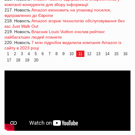
компанії-конкуренти для збору інформації
217. Новость
Amazon економить на упаковці посилок,
відправлених до Європи
218. Новость
Amazon згорне технологію обслуговування без
кас Just Walk Out
219. Новость
Власник Louis Vuitton очолив рейтинг
найбагатших людей планети
220. Новость
7 млн підробок видалила компанія Amazon із
сайту в 2023 році
1
2
3
4
5
6
7
8
9
10
11
12
13
14
15
16
17
18
19
20