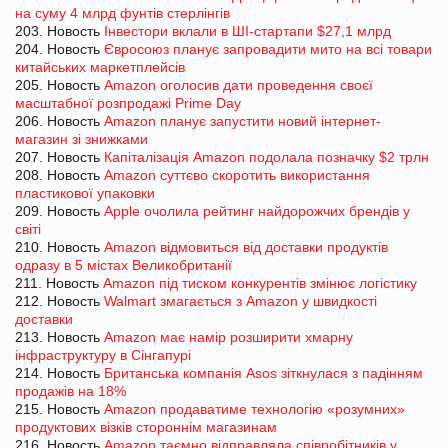
на суму 4 млрд фунтів стерлінгів
203. Новость
Інвестори вклали в ШІ-стартапи $27,1 млрд
204. Новость
Євросоюз планує запровадити мито на всі товари
китайських маркетплейсів
205. Новость
Amazon оголосив дати проведення своєї
масштабної розпродажі Prime Day
206. Новость
Amazon планує запустити новий інтернет-
магазин зі знижками
207. Новость
Капіталізація Amazon подолала позначку $2 трлн
208. Новость
Amazon суттєво скоротить використання
пластикової упаковки
209. Новость
Apple очолила рейтинг найдорожчих брендів у
світі
210. Новость
Amazon відмовиться від доставки продуктів
одразу в 5 містах Великобританії
211. Новость
Amazon під тиском конкурентів змінює логістику
212. Новость
Walmart змагається з Amazon у швидкості
доставки
213. Новость
Amazon має намір розширити хмарну
інфраструктуру в Сінгапурі
214. Новость
Британська компанія Asos зіткнулася з падінням
продажів на 18%
215. Новость
Amazon продаватиме технологію «розумних»
продуктових візків стороннім магазинам
216. Новость
Amazon таємно відправляла співробітників у