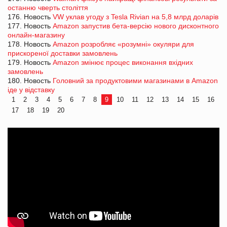
останню чверть століття
176. Новость
VW уклав угоду з Tesla Rivian на 5,8 млрд доларів
177. Новость
Amazon запустив бета-версію нового дисконтного
онлайн-магазину
178. Новость
Amazon розробляє «розумні» окуляри для
прискореної доставки замовлень
179. Новость
Amazon змінює процес виконання вхідних
замовлень
180. Новость
Головний за продуктовими магазинами в Amazon
іде у відставку
1
2
3
4
5
6
7
8
9
10
11
12
13
14
15
16
17
18
19
20