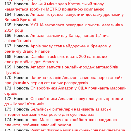
163. Новость
Чеський мільярдер Кретинський знову
намагається зробити METRO приватною компанією
164. Новость
Amazon готується запустити доставку дронами у
Великій Британії
165. Новость
У США закрилася рекордна кількість магазинів у
2024 році
166. Новость
Amazon звільнить у Канаді понад 1,7 тис.
співробітників
167. Новость
Apple знову став найдорожчим брендом у
рейтингу Brand Finance
168. Новость
Daimler Truck виготовить 200 вантажних
електромобілів для Amazon
169. Новость
Amazon запустив онлайн-продаж автомобілів
Hyundai
170. Новость
Частина складів Amazon зачинена через страйк
працівників у період святкових розпродажів
171. Новость
Співробітники Amazon у США починають масовий
страйк
172. Новость
Співробітники Amazon знову планують протести
до «Чорної п'ятниці»
173. Новость
Бельгійські ритейлери називають азіатські
інтернет-магазини «загрозою для суспільства»
174. Новость
Ілон Маск знову став найбагатшою людиною
планети, побивши власний рекорд
175. Новость
Walmart фіксує найкращі фінансові результати за