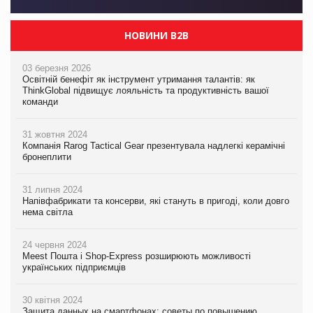
НОВИНИ B2B
03 березня 2026
Освітній бенефіт як інструмент утримання талантів: як
ThinkGlobal підвищує лояльність та продуктивність вашої
команди
31 жовтня 2024
Компанія Rarog Tactical Gear презентувала надлегкі керамічні
бронеплити
31 липня 2024
Напівфабрикати та консерви, які стануть в пригоді, коли довго
нема світла
24 червня 2024
Meest Пошта і Shop-Express розширюють можливості
українських підприємців
30 квітня 2024
Защита данных на смартфонах: советы по повышению