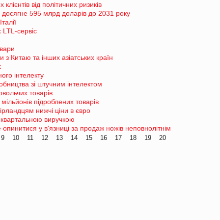
 клієнтів від політичних ризиків
и досягне 595 млрд доларів до 2031 року
Італії
 LTL-сервіс
овари
 з Китаю та інших азіатських країн
k
ого інтелекту
робництва зі штучним інтелектом
овольчих товарів
мільйонів підроблених товарів
ірландцям нижчі ціни в євро
 квартальною виручкою
пинитися у в'язниці за продаж ножів неповнолітнім
9
10
11
12
13
14
15
16
17
18
19
20