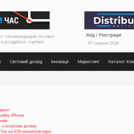
Вхід
Реєстрація
л топ-менеджерів оптової
та роздрібної торгівлі
07 серпня 2026
к
Світовий досвід
Інновації
Маркетинг
Каталог Ком
вропі
нійку iPhone
оків
 з почуттям дотику
Tok на 530 мільйонів євро