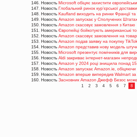
146. Новость
Microsoft обіцяє захистити європейських
147. Новость
Глобальний ринок кур’єрської доставк
148. Новость
Kaufland виходить на ринки Франції та 
149. Новость
Amazon запускає у Сполучених Штатах
150. Новость
Amazon скасовує замовлення з Китаю
151. Новость
Європейці бойкотують американські т
152. Новость
Amazon скасовує замовлення на товари
153. Новость
Amazon подав заявку на покупку TikTo
154. Новость
Amazon представив нову модель штучн
155. Новость
Microsoft презентує помічників для ви
156. Новость
Aldi закриває інтернет-магазин непрод
157. Новость
Amazon у 2024 році знищила понад 15 
158. Новость
Amazon запускає Amazon.ie, обіцяючи 
159. Новость
Amazon вперше випередив Walmart за
160. Новость
Засновник Amazon Джефф Безос може о
1
2
3
4
5
6
7
8