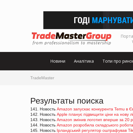
Порта
Новини
Аналітика
Топи про рино
TradeMaster
Результаты поиска
141. Новость
Amazon запускає конкурента Temu в Є
142. Новость
Apple планує підвищити ціни на нову лі
143. Новость
Amazon змінив логотип вперше за 20 р
144. Новость
Amazon розробила складського робота
145. Новость
Ірландський регулятор оштрафував Tik