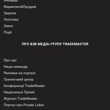
Інновації
Маркетинг&Продажі
Закупки
Логістика
Закон
Події
ПРО В2В МЕДІА-ГРУПУ TRADEMASTER
Про нас
Наша команда
Реклама на порталі
Тренінговий центр
Конференції TradeMaster
Національні Премії
Журнал TradeMaster
Портал про Private Label