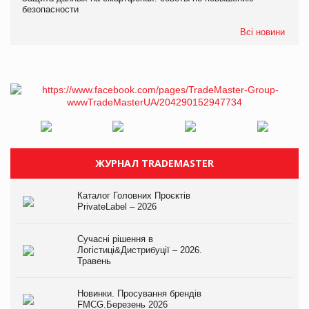
безопасности
Всі новини
ЖУРНАЛ TRADEMASTER
Каталог Головних Проєктів
PrivateLabel – 2026
Сучасні рішення в
Логістиці&Дистрибуції – 2026.
Травень
Новинки. Просування брендів
FMCG.Березень 2026