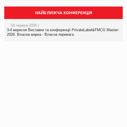
НАЙБЛИЖЧА КОНФЕРЕНЦІЯ
18 червня 2026 |
3-4 вересня Виставки та конференції PrivateLabel&FMCG Master-
2026: Власна марка - Власна перевага