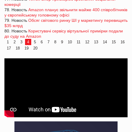
комерції
78. Новость
Amazon планує звільнити майже 400 співробітників
у європейському головному офісі
79. Новость
Обсяг світового ринку ШІ у маркетингу перевищить
$35 млрд
80. Новость
Користувачі сервісу віртуальної примірки подали
до суду на Amazon
1
2
3
4
5
6
7
8
9
10
11
12
13
14
15
16
17
18
19
20