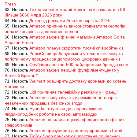
Fresh
63. Новость
Технологічні компанії мають намір вкласти в ШІ
більше $660 млрд 2026 року
64. Новость
Дохід від реклами Amazon виріс на 22%
65. Новость
Amazon припинить використовувати технологію
оплати товарів за допомогою долоні
66. Новость
Amazon закриє фізичні магазини Amazon Go та
Amazon Fresh
67. Новость
Amazon планує скоротити тисячі співробітників
68. Новость
PepsiCo випробовує зміни у технологічному та
логістичному процесах за допомогою цифрових двійників
69. Новость
Опубліковано топ-500 найдорожчих брендів світу
70. Новость
Amazon закриє перший фулфілмент-центр у
Великій Британії
71. Новость
Walmart розширить доставку дронами до сотень
магазинів
72. Новость
Lidl припиняє телевізійну рекламу у Франції
73. Новость
Amazon звинувачують у розміщенні товарів
незалежних продавців без їхньої згоди
74. Новость
Hyundai готується до запровадження
людиноподібних роботів на своїх автозаводах
75. Новость
Amazon посилила оцінку ефективності офісних
співробітників
76. Новость
Amazon призупинив доставку дронами в Італії
77. Новость
TikTok Shop прискорює зростання соціальної