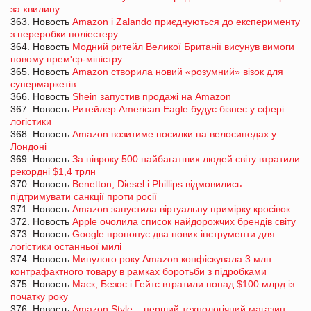
за хвилину
363. Новость
Amazon і Zalando приєднуються до експерименту
з переробки поліестеру
364. Новость
Модний ритейл Великої Британії висунув вимоги
новому прем'єр-міністру
365. Новость
Amazon створила новий «розумний» візок для
супермаркетів
366. Новость
Shein запустив продажі на Amazon
367. Новость
Ритейлер American Eagle будує бізнес у сфері
логістики
368. Новость
Amazon возитиме посилки на велосипедах у
Лондоні
369. Новость
За півроку 500 найбагатших людей світу втратили
рекордні $1,4 трлн
370. Новость
Benetton, Diesel і Phillips відмовились
підтримувати санкції проти росії
371. Новость
Amazon запустила віртуальну примірку кросівок
372. Новость
Apple очолила список найдорожчих брендів світу
373. Новость
Google пропонує два нових інструменти для
логістики останньої милі
374. Новость
Минулого року Amazon конфіскувала 3 млн
контрафактного товару в рамках боротьби з підробками
375. Новость
Маск, Безос і Гейтс втратили понад $100 млрд із
початку року
376. Новость
Amazon Style – перший технологічний магазин