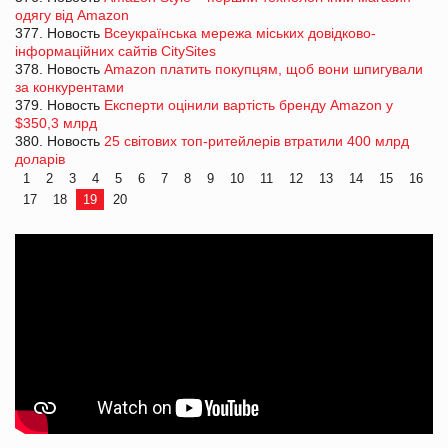
одягу від Amazon
377. Новость
Всеукраїнська мережа міських довідково-
інформаційних сайтів CitySites
378. Новость
Amazon платить покупцям, щоб вони шпигували
за конкурентами
379. Новость
Експерти оцінили вартість бренду Amazon у
$350,3 млрд
380. Новость
25 світових топ-ритейлерів втратили 400 млрд
доларів
1
2
3
4
5
6
7
8
9
10
11
12
13
14
15
16
17
18
19
20