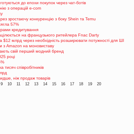
готуються до епохи покупок через чат-ботів
нію з операцій e-com
ку
ерез зростаючу конкуренцію з боку Shein та Temu
сягла 57%
ограми кредитування
ацілюється на французького ритейлера Fnac Darty
на $12 млрд через необхідність розширювати потужності для ШІ
ки з Amazon на моновиставу
кають свій перший модний бренд
25 році
 6%
ка тисяч співробітників
млрд
идше, ніж продаж товарів
9
10
11
12
13
14
15
16
17
18
19
20