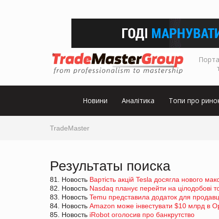
Порта
Новини
Аналітика
Топи про рино
TradeMaster
Результаты поиска
81. Новость
Вартість акцій Tesla досягла нового ма
82. Новость
Nasdaq планує перейти на цілодобові т
83. Новость
Temu представила додаток для продавці
84. Новость
Amazon може інвестувати $10 млрд в O
85. Новость
iRobot оголосив про банкрутство