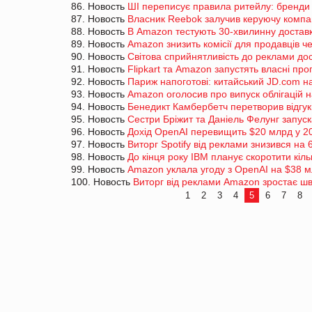
86. Новость
ШІ переписує правила ритейлу: бренди 
87. Новость
Власник Reebok залучив керуючу компа
88. Новость
В Amazon тестують 30-хвилинну достав
89. Новость
Amazon знизить комісії для продавців ч
90. Новость
Світова сприйнятливість до реклами до
91. Новость
Flipkart та Amazon запустять власні пр
92. Новость
Париж напоготові: китайський JD.com н
93. Новость
Amazon оголосив про випуск облігацій 
94. Новость
Бенедикт Камбербетч перетворив відгу
95. Новость
Сестри Бріжит та Даніель Фелунг запус
96. Новость
Дохід OpenAI перевищить $20 млрд у 20
97. Новость
Виторг Spotify від реклами знизився на
98. Новость
До кінця року IBM планує скоротити кіль
99. Новость
Amazon уклала угоду з OpenAI на $38 
100. Новость
Виторг від реклами Amazon зростає шв
1
2
3
4
5
6
7
8