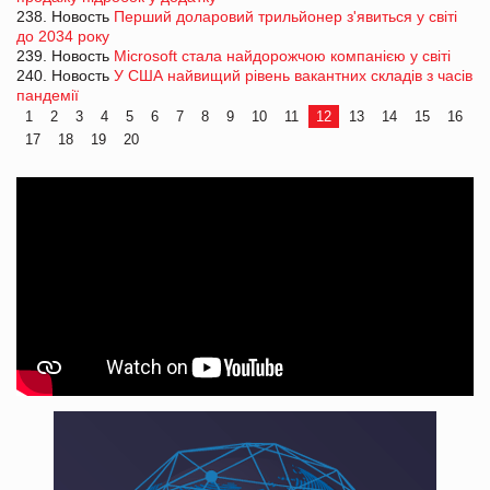
238. Новость
Перший доларовий трильйонер з'явиться у світі
до 2034 року
239. Новость
Microsoft стала найдорожчою компанією у світі
240. Новость
У США найвищий рівень вакантних складів з часів
пандемії
1
2
3
4
5
6
7
8
9
10
11
12
13
14
15
16
17
18
19
20