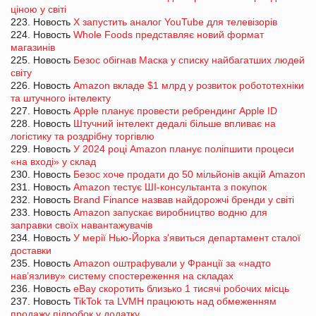
ціною у світі
223. Новость
X запустить аналог YouTube для телевізорів
224. Новость
Whole Foods представляє новий формат
магазинів
225. Новость
Безос обігнав Маска у списку найбагатших людей
світу
226. Новость
Amazon вкладе $1 млрд у розвиток робототехніки
та штучного інтелекту
227. Новость
Apple планує провести ребрендинг Apple ID
228. Новость
Штучний інтелект дедалі більше впливає на
логістику та роздрібну торгівлю
229. Новость
У 2024 році Amazon планує поліпшити процеси
«на вході» у склад
230. Новость
Безос хоче продати до 50 мільйонів акцій Amazon
231. Новость
Amazon тестує ШІ-консультанта з покупок
232. Новость
Brand Finance назвав найдорожчі бренди у світі
233. Новость
Amazon запускає виробництво водню для
заправки своїх навантажувачів
234. Новость
У мерії Нью-Йорка з'явиться департамент сталої
доставки
235. Новость
Amazon оштрафували у Франції за «надто
нав’язливу» систему спостереження на складах
236. Новость
eBay скоротить близько 1 тисячі робочих місць
237. Новость
TikTok та LVMH працюють над обмеженням
продажу підробок у додатку