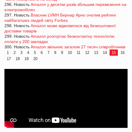
296. Новость
Amazon у десятки разів збільшив перевезення на
електромобілях
297. Новость
Власник LVMH Бернар Арно очолив рейтинг
найбагатших людей світу Forbes
298. Новость
Amazon може відмовитися від безкоштовної
доставки товарів
299. Новость
Amazon розгортає безконтактну технологію
оплати у 200 закладах
300. Новость
Amazon звільняє загалом 27 тисяч співробітників
1
2
3
4
5
6
7
8
9
10
11
12
13
14
15
16
17
18
19
20