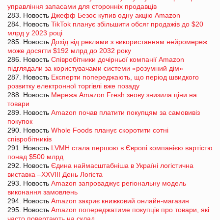
управління запасами для сторонніх продавців
283. Новость
Джефф Безос купив одну акцію Amazon
284. Новость
TikTok планує збільшити обсяг продажів до $20
млрд у 2023 році
285. Новость
Дохід від реклами з використанням нейромереж
може досягти $192 млрд до 2032 року
286. Новость
Співробітники дочірньої компанії Amazon
підглядали за користувачами системи «розумний дім»
287. Новость
Експерти попереджають, що період швидкого
розвитку електронної торгівлі вже позаду
288. Новость
Мережа Amazon Fresh знову знизила ціни на
товари
289. Новость
Amazon почав платити покупцям за самовивіз
покупок
290. Новость
Whole Foods планує скоротити сотні
співробітників
291. Новость
LVMH стала першою в Європі компанією вартістю
понад $500 млрд
292. Новость
Єдина наймасштабніша в Україні логістична
виставка –XXVIII День Логіста
293. Новость
Amazon запроваджує регіональну модель
виконання замовлень
294. Новость
Amazon закриє книжковий онлайн-магазин
295. Новость
Amazon попереджатиме покупців про товари, які
часто повертають на склад