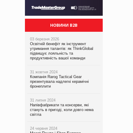
НОВИНИ B2B
03 березня 2026
Освітній бенефіт як інструмент
утримання талантів: як ThinkGlobal
підвищує лояльність та
продуктивність вашої команди
31 жовтня 2024
Компанія Rarog Tactical Gear
презентувала надлегкі керамічні
бронеплити
31 липня 2024
Напівфабрикати та консерви, які
стануть в пригоді, коли довго нема
світла
24 червня 2024