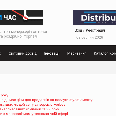
Вхід
Реєстрація
л топ-менеджерів оптової
та роздрібної торгівлі
09 серпня 2026
к
Світовий досвід
Інновації
Маркетинг
Каталог Ком
 року
піднімає ціни для продавців на послуги фулфілменту
гатших людей світу за версією Forbes
айвпливовіших компаній 2022 року
 з монополізмом у технологічній сфері