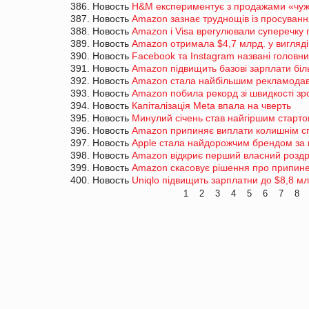
386. Новость
H&M експериментує з продажами «чужи
387. Новость
Amazon зазнає труднощів із просуван
388. Новость
Amazon і Visa врегулювали суперечку п
389. Новость
Amazon отримала $4,7 млрд. у вигляді 
390. Новость
Facebook та Instagram названі голов
391. Новость
Amazon підвищить базові зарплати біль
392. Новость
Amazon стала найбільшим рекламодавц
393. Новость
Amazon побила рекорд зі швидкості зро
394. Новость
Капіталізація Meta впала на чверть
395. Новость
Минулий січень став найгіршим стартом
396. Новость
Amazon припиняє виплати колишнім спі
397. Новость
Apple стала найдорожчим брендом за 
398. Новость
Amazon відкриє перший власний роздр
399. Новость
Amazon скасовує рішення про припине
400. Новость
Uniqlo підвищить зарплатни до $8,8 мл
1
2
3
4
5
6
7
8