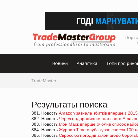
Порта
Новини
Аналітика
Топи про рино
TradeMaster
Результаты поиска
381. Новость
Amazon зазнала збитків вперше з 2015
382. Новость
Через подорожчання пального Amazon 
383. Новость
Ілон Маск вперше очолив список найба
384. Новость
Журнал Time опублікував список 100 н
385. Новость
Євросоюз погодив закон щодо боротьби