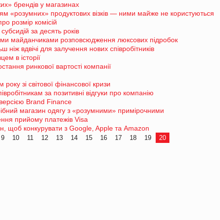
х» брендів у магазинах
ням «розумних» продуктових візків — ними майже не користуються
ро розмір комісій
субсидій за десять років
ними майданчиками розповсюдження люксових підробок
ш ніж вдвічі для залучення нових співробітників
ем в історії
стання ринкової вартості компанії
 року зі світової фінансової кризи
вробітникам за позитивні відгуки про компанію
версією Brand Finance
ібний магазин одягу з «розумними» примірочними
ння прийому платежів Visa
н, щоб конкурувати з Google, Apple та Amazon
9
10
11
12
13
14
15
16
17
18
19
20