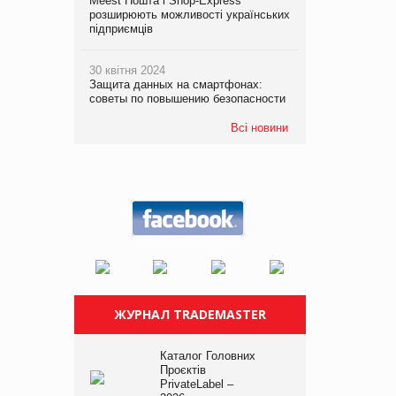
Meest Пошта і Shop-Express
розширюють можливості українських
підприємців
30 квітня 2024
Защита данных на смартфонах:
советы по повышению безопасности
Всі новини
ЖУРНАЛ TRADEMASTER
Каталог Головних
Проєктів
PrivateLabel –