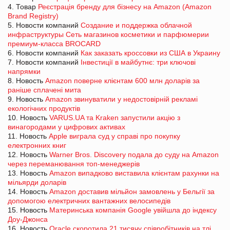
4. Товар
Реєстрація бренду для бізнесу на Amazon (Amazon
Brand Registry)
5. Новости компаний
Создание и поддержка облачной
инфраструктуры Сеть магазинов косметики и парфюмерии
премиум-класса BROCARD
6. Новости компаний
Как заказать кроссовки из США в Украину
7. Новости компаний
Інвестиції в майбутнє: три ключові
напрямки
8. Новость
Amazon поверне клієнтам 600 млн доларів за
раніше сплачені мита
9. Новость
Amazon звинуватили у недостовірній рекламі
екологічних продуктів
10. Новость
VARUS.UA та Kraken запустили акцію з
винагородами у цифрових активах
11. Новость
Apple виграла суд у справі про покупку
електронних книг
12. Новость
Warner Bros. Discovery подала до суду на Amazon
через переманювання топ-менеджерів
13. Новость
Amazon випадково виставила клієнтам рахунки на
мільярди доларів
14. Новость
Amazon доставив мільйон замовлень у Бельгії за
допомогою електричних вантажних велосипедів
15. Новость
Материнська компанія Google увійшла до індексу
Доу-Джонса
16. Новость
Oracle скоротила 21 тисячу співробітників на тлі