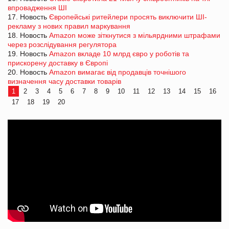
впровадження ШІ
17. Новость
Європейські ритейлери просять виключити ШІ-
рекламу з нових правил маркування
18. Новость
Amazon може зіткнутися з мільярдними штрафами
через розслідування регулятора
19. Новость
Amazon вкладе 10 млрд євро у роботів та
прискорену доставку в Європі
20. Новость
Amazon вимагає від продавців точнішого
визначення часу доставки товарів
1
2
3
4
5
6
7
8
9
10
11
12
13
14
15
16
17
18
19
20