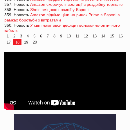
357. Новость
Amazon скорочує інвестиції в роздрібну торгівлю
358. Новость
Shein зміцнює позиції у Європі
359. Новость
Amazon підніме ціни на ринок Prime в Європі в
рамках боротьби з витратами
360. Новость
У світі намітився дефіцит волоконно-оптичного
кабелю
1
2
3
4
5
6
7
8
9
10
11
12
13
14
15
16
17
18
19
20