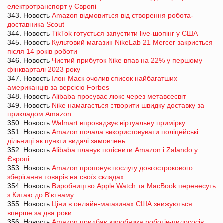
електротранспорт у Європі
343. Новость
Amazon відмовиться від створення робота-
доставника Scout
344. Новость
TikTok готується запустити live-шопінг у США
345. Новость
Культовий магазин NikeLab 21 Mercer закриється
після 14 років роботи
346. Новость
Чистий прибуток Nike впав на 22% у першому
фінкварталі 2023 року
347. Новость
Ілон Маск очолив список найбагатших
американців за версією Forbes
348. Новость
Alibaba просуває люкс через метавсесвіт
349. Новость
Nike намагається створити швидку доставку за
прикладом Amazon
350. Новость
Walmart впроваджує віртуальну примірку
351. Новость
Amazon почала використовувати поліцейські
дільниці як пункти видачі замовлень
352. Новость
Alibaba планує потіснити Amazon і Zalando у
Європі
353. Новость
Amazon пропонує послугу довгострокового
зберігання товарів на своїх складах
354. Новость
Виробництво Apple Watch та MacBook перенесуть
з Китаю до В'єтнаму
355. Новость
Ціни в онлайн-магазинах США знижуються
вперше за два роки
356. Новость
Amazon придбає виробника роботів-пилососів