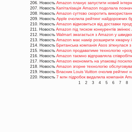
206. Новость
Amazon планує запустити новий інтерн
207. Новость
Капіталізація Amazon подолала познач
208. Новость
Amazon суттєво скоротить використанн
209. Новость
Apple очолила рейтинг найдорожчих бре
210. Новость
Amazon відмовиться від доставки проду
211. Новость
Amazon під тиском конкурентів змінює 
212. Новость
Walmart змагається з Amazon у швидко
213. Новость
Amazon має намір розширити хмарну і
214. Новость
Британська компанія Asos зіткнулася 
215. Новость
Amazon продаватиме технологію «розу
216. Новость
Amazon таємно відправляла співробітни
217. Новость
Amazon економить на упаковці посило
218. Новость
Amazon згорне технологію обслуговува
219. Новость
Власник Louis Vuitton очолив рейтинг
220. Новость
7 млн підробок видалила компанія Amaz
1
2
3
4
5
6
7
8