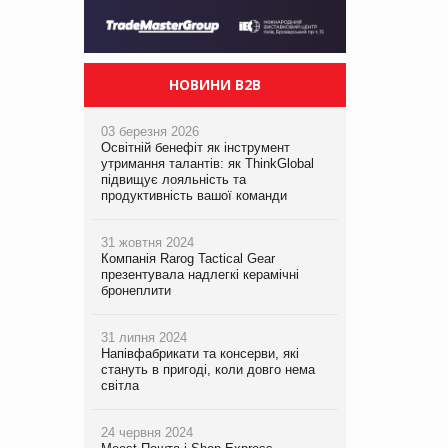
НОВИНИ B2B
03 березня 2026
Освітній бенефіт як інструмент
утримання талантів: як ThinkGlobal
підвищує лояльність та
продуктивність вашої команди
31 жовтня 2024
Компанія Rarog Tactical Gear
презентувала надлегкі керамічні
бронеплити
31 липня 2024
Напівфабрикати та консерви, які
стануть в пригоді, коли довго нема
світла
24 червня 2024