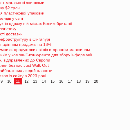
ет-магазин зі знижками
ку $2 трлн
я пластикової упаковки
ндів у світі
ктів одразу в 5 містах Великобританії
логістику
сті доставки
нфраструктуру в Сінгапурі
з падінням продажів на 18%
мних» продуктових візків стороннім магазинам
ків у компанії-конкуренти для збору інформації
к, відправлених до Європи
ння без кас Just Walk Out
 найбагатших людей планети
on із сайту в 2023 році
9
10
11
12
13
14
15
16
17
18
19
20