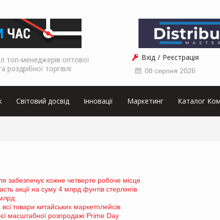
Вхід
Реєстрація
л топ-менеджерів оптової
та роздрібної торгівлі
08 серпня 2026
к
Світовий досвід
Інновації
Маркетинг
Каталог Ком
ля забезпечує кожне четверте робоче місце
ь акції на суму 4 млрд фунтів стерлінгів
 млрд
всі товари китайських маркетплейсів
єї масштабної розпродажі Prime Day