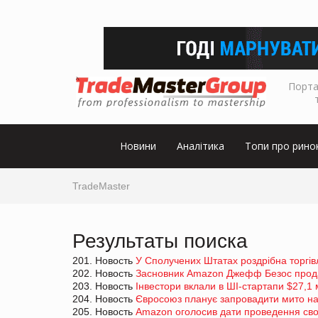
Порта
Новини
Аналітика
Топи про рино
TradeMaster
Результаты поиска
201. Новость
У Сполучених Штатах роздрібна торгів
202. Новость
Засновник Amazon Джефф Безос продаст
203. Новость
Інвестори вклали в ШІ-стартапи $27,1
204. Новость
Євросоюз планує запровадити мито на 
205. Новость
Amazon оголосив дати проведення сво