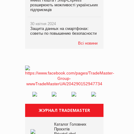
Meest Пошта і Shop-Express
розширюють можливості українських
підприємців
30 квітня 2024
Защита данных на смартфонах:
советы по повышению безопасности
Всі новини
ЖУРНАЛ TRADEMASTER
Каталог Головних
Проєктів
PrivateLabel –