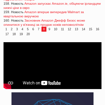
158. Новость
Amazon запускає Amazon.ie, обіцяючи ірландцям
нижчі ціни в євро
159. Новость
Amazon вперше випередив Walmart за
квартальною виручкою
160. Новость
Засновник Amazon Джефф Безос може
опинитися у в'язниці за продаж ножів неповнолітнім
1
2
3
4
5
6
7
8
9
10
11
12
13
14
15
16
17
18
19
20