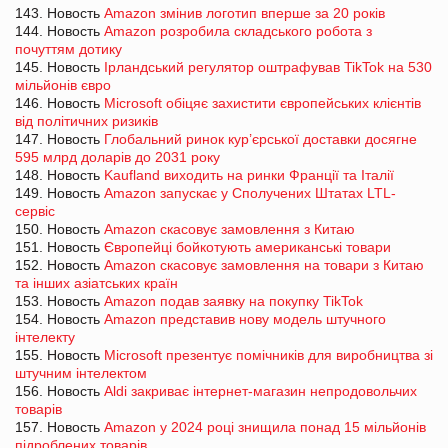
143. Новость
Amazon змінив логотип вперше за 20 років
144. Новость
Amazon розробила складського робота з
почуттям дотику
145. Новость
Ірландський регулятор оштрафував TikTok на 530
мільйонів євро
146. Новость
Microsoft обіцяє захистити європейських клієнтів
від політичних ризиків
147. Новость
Глобальний ринок кур’єрської доставки досягне
595 млрд доларів до 2031 року
148. Новость
Kaufland виходить на ринки Франції та Італії
149. Новость
Amazon запускає у Сполучених Штатах LTL-
сервіс
150. Новость
Amazon скасовує замовлення з Китаю
151. Новость
Європейці бойкотують американські товари
152. Новость
Amazon скасовує замовлення на товари з Китаю
та інших азіатських країн
153. Новость
Amazon подав заявку на покупку TikTok
154. Новость
Amazon представив нову модель штучного
інтелекту
155. Новость
Microsoft презентує помічників для виробництва зі
штучним інтелектом
156. Новость
Aldi закриває інтернет-магазин непродовольчих
товарів
157. Новость
Amazon у 2024 році знищила понад 15 мільйонів
підроблених товарів