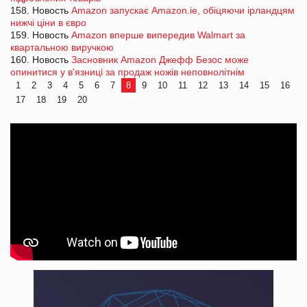
158. Новость
Amazon запускає Amazon.ie, обіцяючи ірландцям
нижчі ціни в євро
159. Новость
Amazon вперше випередив Walmart за
квартальною виручкою
160. Новость
Засновник Amazon Джефф Безос може
опинитися у в'язниці за продаж ножів неповнолітнім
1
2
3
4
5
6
7
8
9
10
11
12
13
14
15
16
17
18
19
20