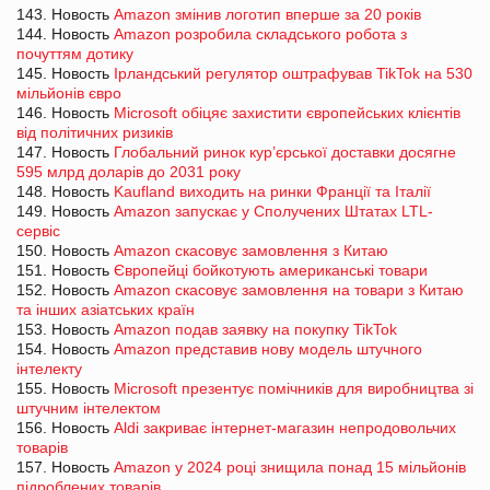
143. Новость
Amazon змінив логотип вперше за 20 років
144. Новость
Amazon розробила складського робота з
почуттям дотику
145. Новость
Ірландський регулятор оштрафував TikTok на 530
мільйонів євро
146. Новость
Microsoft обіцяє захистити європейських клієнтів
від політичних ризиків
147. Новость
Глобальний ринок кур’єрської доставки досягне
595 млрд доларів до 2031 року
148. Новость
Kaufland виходить на ринки Франції та Італії
149. Новость
Amazon запускає у Сполучених Штатах LTL-
сервіс
150. Новость
Amazon скасовує замовлення з Китаю
151. Новость
Європейці бойкотують американські товари
152. Новость
Amazon скасовує замовлення на товари з Китаю
та інших азіатських країн
153. Новость
Amazon подав заявку на покупку TikTok
154. Новость
Amazon представив нову модель штучного
інтелекту
155. Новость
Microsoft презентує помічників для виробництва зі
штучним інтелектом
156. Новость
Aldi закриває інтернет-магазин непродовольчих
товарів
157. Новость
Amazon у 2024 році знищила понад 15 мільйонів
підроблених товарів