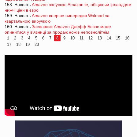
158. Новость
Amazon запускає Amazon.ie, обіцяючи ірландцям
нижчі ціни в євро
159. Новость
Amazon вперше випередив Walmart за
квартальною виручкою
160. Новость
Засновник Amazon Джефф Безос може
опинитися у в'язниці за продаж ножів неповнолітнім
1
2
3
4
5
6
7
8
9
10
11
12
13
14
15
16
17
18
19
20