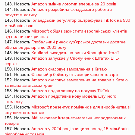
143. Новость
Amazon змінив логотип вперше за 20 років
144. Новость
Amazon розробила складського робота з
почуттям дотику
145. Новость
Ірландський регулятор оштрафував TikTok на 530
мільйонів євро
146. Новость
Microsoft обіцяє захистити європейських клієнтів
від політичних ризиків
147. Новость
Глобальний ринок кур’єрської доставки досягне
595 млрд доларів до 2031 року
148. Новость
Kaufland виходить на ринки Франції та Італії
149. Новость
Amazon запускає у Сполучених Штатах LTL-
сервіс
150. Новость
Amazon скасовує замовлення з Китаю
151. Новость
Європейці бойкотують американські товари
152. Новость
Amazon скасовує замовлення на товари з Китаю
та інших азіатських країн
153. Новость
Amazon подав заявку на покупку TikTok
154. Новость
Amazon представив нову модель штучного
інтелекту
155. Новость
Microsoft презентує помічників для виробництва зі
штучним інтелектом
156. Новость
Aldi закриває інтернет-магазин непродовольчих
товарів
157. Новость
Amazon у 2024 році знищила понад 15 мільйонів
підроблених товарів