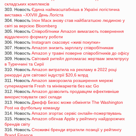
складських комплексів
303. Новость
Єдина наймасштабніша в Україні логістична
виставка –XXVIII День Логіста
304. Новость
Ілон Маск знову став найбагатшою людиною у
світі за версією Bloomberg
305. Новость
Співробітники Amazon вимагають повернення
віддаленого формату роботи
306. Новость
Instagram скасовує «живі покупки»
307. Новость
Amazon знизить зарплату співробітникам
308. Новость
Amazon у травні поверне співробітників до офісу
309. Новость
Світовий ритейл допомагає жертвам землетрусу
в Туреччині та Сирії
310. Новость
Amazon витратила на рекламу в 2022 році
рекордні для світової індустрії $20,6 млрд
311. Новость
Amazon заморозила розширення мережі
супермаркетів Fresh та мінімаркетів без кас Go
312. Новость
Amazon дозволить продавцям ефективніше
використовувати свої склади
313. Новость
Джефф Безос може обміняти The Washington
Post на футбольну команду
314. Новость
Amazon згортає сервіс онлайн-пожертвувань
315. Новость
Amazon обігнав Apple у рейтингу найдорожчих
брендів світу
316. Новость
Споживчі бренди втратили позиції у рейтингу
Brand Finance