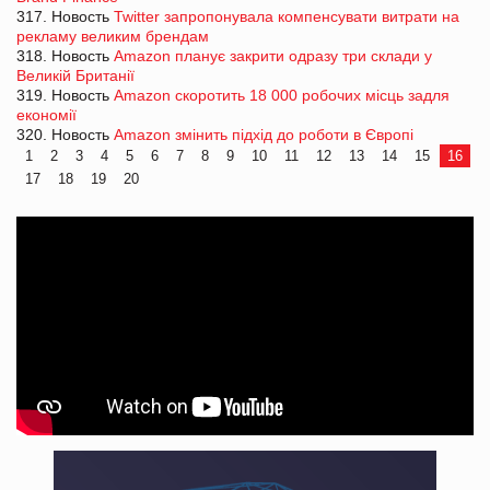
317. Новость
Twitter запропонувала компенсувати витрати на
рекламу великим брендам
318. Новость
Amazon планує закрити одразу три склади у
Великій Британії
319. Новость
Amazon скоротить 18 000 робочих місць задля
економії
320. Новость
Amazon змінить підхід до роботи в Європі
1
2
3
4
5
6
7
8
9
10
11
12
13
14
15
16
17
18
19
20