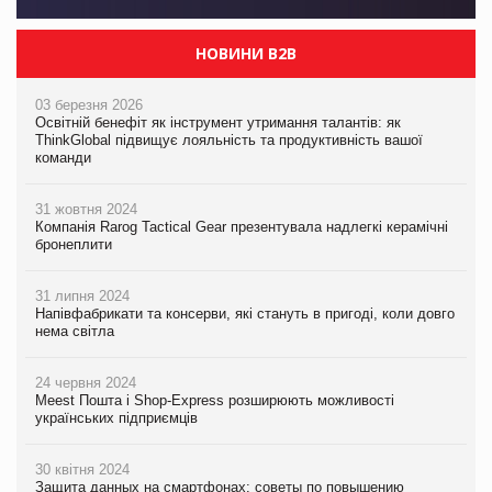
НОВИНИ B2B
03 березня 2026
Освітній бенефіт як інструмент утримання талантів: як
ThinkGlobal підвищує лояльність та продуктивність вашої
команди
31 жовтня 2024
Компанія Rarog Tactical Gear презентувала надлегкі керамічні
бронеплити
31 липня 2024
Напівфабрикати та консерви, які стануть в пригоді, коли довго
нема світла
24 червня 2024
Meest Пошта і Shop-Express розширюють можливості
українських підприємців
30 квітня 2024
Защита данных на смартфонах: советы по повышению