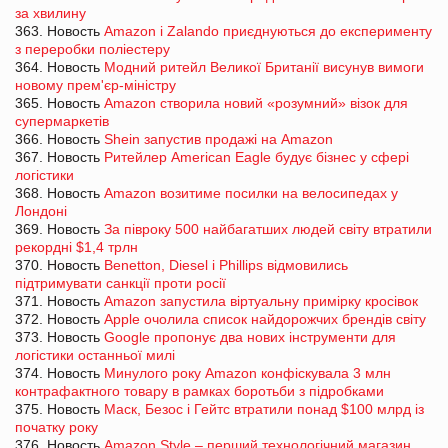
за хвилину
363. Новость
Amazon і Zalando приєднуються до експерименту
з переробки поліестеру
364. Новость
Модний ритейл Великої Британії висунув вимоги
новому прем'єр-міністру
365. Новость
Amazon створила новий «розумний» візок для
супермаркетів
366. Новость
Shein запустив продажі на Amazon
367. Новость
Ритейлер American Eagle будує бізнес у сфері
логістики
368. Новость
Amazon возитиме посилки на велосипедах у
Лондоні
369. Новость
За півроку 500 найбагатших людей світу втратили
рекордні $1,4 трлн
370. Новость
Benetton, Diesel і Phillips відмовились
підтримувати санкції проти росії
371. Новость
Amazon запустила віртуальну примірку кросівок
372. Новость
Apple очолила список найдорожчих брендів світу
373. Новость
Google пропонує два нових інструменти для
логістики останньої милі
374. Новость
Минулого року Amazon конфіскувала 3 млн
контрафактного товару в рамках боротьби з підробками
375. Новость
Маск, Безос і Гейтс втратили понад $100 млрд із
початку року
376. Новость
Amazon Style – перший технологічний магазин