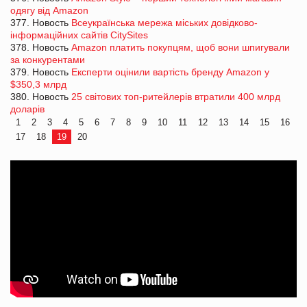
одягу від Amazon
377. Новость
Всеукраїнська мережа міських довідково-
інформаційних сайтів CitySites
378. Новость
Amazon платить покупцям, щоб вони шпигували
за конкурентами
379. Новость
Експерти оцінили вартість бренду Amazon у
$350,3 млрд
380. Новость
25 світових топ-ритейлерів втратили 400 млрд
доларів
1
2
3
4
5
6
7
8
9
10
11
12
13
14
15
16
17
18
19
20