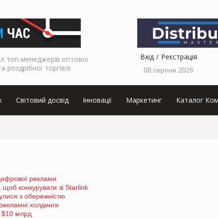
Вхід
Реєстрація
л топ-менеджерів оптової
та роздрібної торгівлі
08 серпня 2026
к
Світовий досвід
Інновації
Маркетинг
Каталог Ком
 цифрової реклами
 щоб конкурувати зі Starlink
нулися з обережністю
рекламні холдинги
 $10 млрд