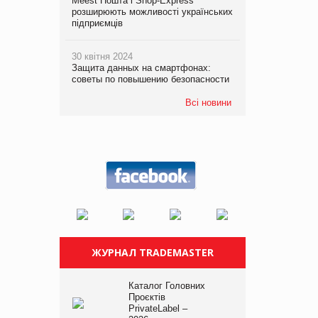
Meest Пошта і Shop-Express
розширюють можливості українських
підприємців
30 квітня 2024
Защита данных на смартфонах:
советы по повышению безопасности
Всі новини
ЖУРНАЛ TRADEMASTER
Каталог Головних
Проєктів
PrivateLabel –