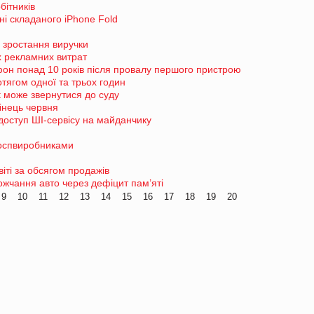
бітників
ні складаного iPhone Fold
я зростання виручки
х рекламних витрат
он понад 10 років після провалу першого пристрою
тягом одної та трьох годин
t може звернутися до суду
інець червня
доступ ШІ-сервісу на майданчику
ьгоспвиробниками
іті за обсягом продажів
жчання авто через дефіцит пам’яті
9
10
11
12
13
14
15
16
17
18
19
20