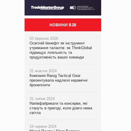
НОВИНИ B2B
03 березня 2026
Освітній бенефіт як інструмент
утримання талантів: як ThinkGlobal
підвищує лояльність та
продуктивність вашої команди
31 жовтня 2024
Компанія Rarog Tactical Gear
презентувала надлегкі керамічні
бронеплити
31 липня 2024
Напівфабрикати та консерви, які
стануть в пригоді, коли довго нема
світла
24 червня 2024