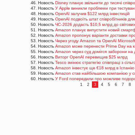
46. Новость
Disney планує звільнити до тисячі співро
47. Новость
У Apple виникли проблеми при тестуван
48. Новость
OpenAI залучив $122 млрд інвестицій
49. Новость
OpenAI подвоїть штат співробітників дл
50. Новость
ЧС-2026 додасть $10,5 млрд до світови
51. Новость
Amazon планує випустити новий смартф
52. Новость
Amazon пропонує варіанти доставки про
53. Новость
Через угоду Amazon та OpenAI Microsof
54. Новость
Amazon може перенести Prime Day на к
55. Новость
Amazon через суд домігся заборони на 
56. Новость
Виторг OpenAI перевищив $25 млрд
57. Новость
Tesco змінює стратегію співпраці з сіл
58. Новость
Amazon інвестує ще €18 млрд в Іспанію
59. Новость
Amazon став найбільшою компанією у св
60. Новость
У Ford попередили про можливе подоро
1
2
3
4
5
6
7
8