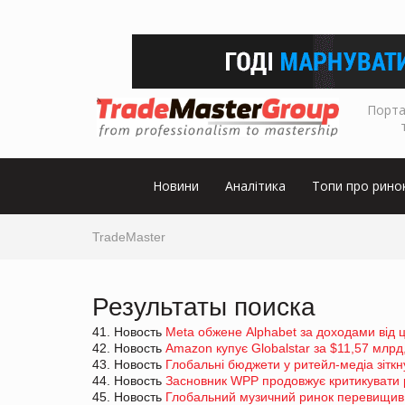
Порта
Новини
Аналітика
Топи про рино
TradeMaster
Результаты поиска
41. Новость
Meta обжене Alphabet за доходами від
42. Новость
Amazon купує Globalstar за $11,57 млрд,
43. Новость
Глобальні бюджети у ритейл-медіа зітк
44. Новость
Засновник WPP продовжує критикувати 
45. Новость
Глобальний музичний ринок перевищив