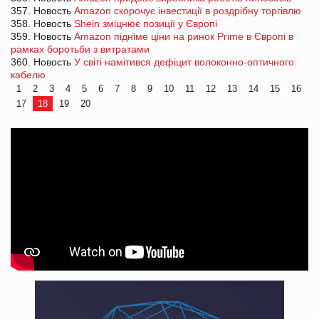
357. Новость
Amazon скорочує інвестиції в роздрібну торгівлю
358. Новость
Shein зміцнює позиції у Європі
359. Новость
Amazon підніме ціни на ринок Prime в Європі в
рамках боротьби з витратами
360. Новость
У світі намітився дефіцит волоконно-оптичного
кабелю
1
2
3
4
5
6
7
8
9
10
11
12
13
14
15
16
17
18
19
20