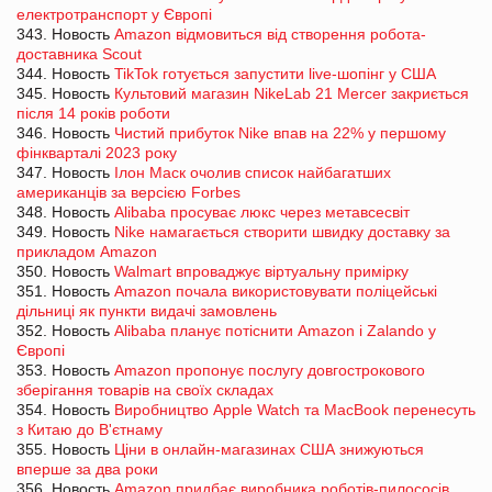
електротранспорт у Європі
343. Новость
Amazon відмовиться від створення робота-
доставника Scout
344. Новость
TikTok готується запустити live-шопінг у США
345. Новость
Культовий магазин NikeLab 21 Mercer закриється
після 14 років роботи
346. Новость
Чистий прибуток Nike впав на 22% у першому
фінкварталі 2023 року
347. Новость
Ілон Маск очолив список найбагатших
американців за версією Forbes
348. Новость
Alibaba просуває люкс через метавсесвіт
349. Новость
Nike намагається створити швидку доставку за
прикладом Amazon
350. Новость
Walmart впроваджує віртуальну примірку
351. Новость
Amazon почала використовувати поліцейські
дільниці як пункти видачі замовлень
352. Новость
Alibaba планує потіснити Amazon і Zalando у
Європі
353. Новость
Amazon пропонує послугу довгострокового
зберігання товарів на своїх складах
354. Новость
Виробництво Apple Watch та MacBook перенесуть
з Китаю до В'єтнаму
355. Новость
Ціни в онлайн-магазинах США знижуються
вперше за два роки
356. Новость
Amazon придбає виробника роботів-пилососів