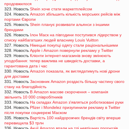
продовжилося
323. Новость
Shein хоче стати маркетплейсом
324. Новость
Amazon збільшить кількість морських рейсів між
портами Європи
325. Новость
Shein планує розвивати альянси з іншими
брендами
326. Новость
Ілон Маск на півгодини поступився лідерством у
списку найбагатших людей власнику Louis Vuitton
327. Новость
Німецькі покупці одягу стали раціональнішими
328. Новость
Apple і Amazon повернули рекламу у Twitter
329. Новость
Клієнти інтернет-магазинів знову змінюють
уподобання: тепер важлива не швидкість доставки, а
гарантована дата і час
330. Новость
Amazon показала, як виглядатимуть нові дрони
для доставки
331. Новость
Засновник Amazon роздасть більшу частину свого
стану на благодійність
332. Новость
В Amazon масове скорочення – компанія
звільнить 10 000 співробітників
333. Новость
На складах Amazon з'являться роботизовані руки
334. Новость
Pfizer і Mondelez призупинили рекламу в Twitter
після покупки соцмережі Маском
335. Новость
Вартість 100 найдорожчих брендів світу вперше
перевищила $3 трлн
336. Новость
Акції Amazon впали на тлі невтішних прогнозів