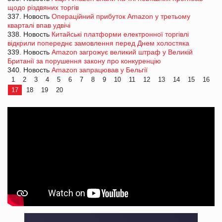
щодо різдвяних торгів
337. Новость
Операційний прибуток Amazon у третьому
кварталі впав удвічі
338. Новость
Китайські платформи електронної торгівлі
відкрили попереднє замовлення перед Днем холостяка
339. Новость
Amazon загрожує великий штраф у Великій
Британії за порушення закону про конкуренцію
340. Новость
Amazon запрацював у Бельгії
1
2
3
4
5
6
7
8
9
10
11
12
13
14
15
16
17
18
19
20