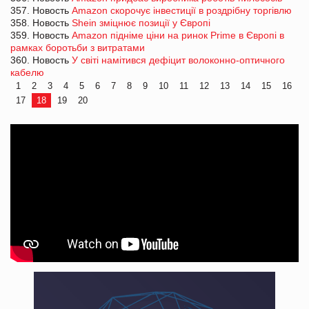
357. Новость
Amazon скорочує інвестиції в роздрібну торгівлю
358. Новость
Shein зміцнює позиції у Європі
359. Новость
Amazon підніме ціни на ринок Prime в Європі в
рамках боротьби з витратами
360. Новость
У світі намітився дефіцит волоконно-оптичного
кабелю
1
2
3
4
5
6
7
8
9
10
11
12
13
14
15
16
17
18
19
20