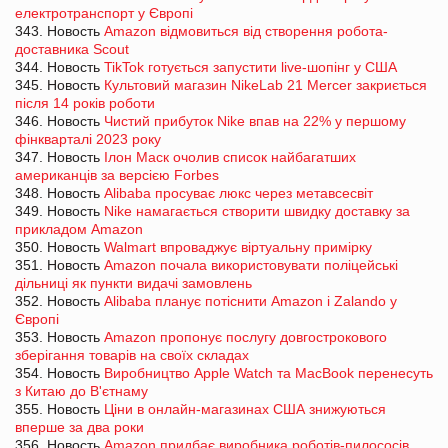
електротранспорт у Європі
343. Новость
Amazon відмовиться від створення робота-
доставника Scout
344. Новость
TikTok готується запустити live-шопінг у США
345. Новость
Культовий магазин NikeLab 21 Mercer закриється
після 14 років роботи
346. Новость
Чистий прибуток Nike впав на 22% у першому
фінкварталі 2023 року
347. Новость
Ілон Маск очолив список найбагатших
американців за версією Forbes
348. Новость
Alibaba просуває люкс через метавсесвіт
349. Новость
Nike намагається створити швидку доставку за
прикладом Amazon
350. Новость
Walmart впроваджує віртуальну примірку
351. Новость
Amazon почала використовувати поліцейські
дільниці як пункти видачі замовлень
352. Новость
Alibaba планує потіснити Amazon і Zalando у
Європі
353. Новость
Amazon пропонує послугу довгострокового
зберігання товарів на своїх складах
354. Новость
Виробництво Apple Watch та MacBook перенесуть
з Китаю до В'єтнаму
355. Новость
Ціни в онлайн-магазинах США знижуються
вперше за два роки
356. Новость
Amazon придбає виробника роботів-пилососів