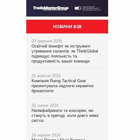
НОВИНИ B2B
03 березня 2026
Освітній бенефіт як інструмент
утримання талантів: як ThinkGlobal
підвищує лояльність та
продуктивність вашої команди
31 жовтня 2024
Компанія Rarog Tactical Gear
презентувала надлегкі керамічні
бронеплити
31 липня 2024
Напівфабрикати та консерви, які
стануть в пригоді, коли довго нема
світла
24 червня 2024