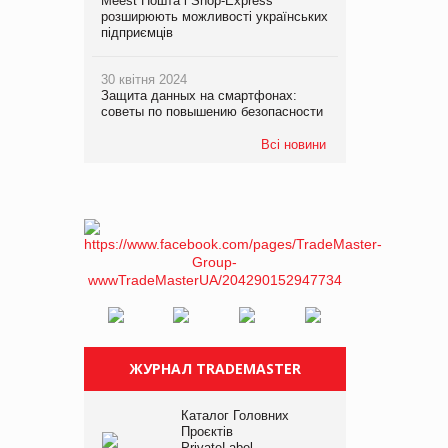
Meest Пошта і Shop-Express
розширюють можливості українських
підприємців
30 квітня 2024
Защита данных на смартфонах:
советы по повышению безопасности
Всі новини
ЖУРНАЛ TRADEMASTER
Каталог Головних
Проєктів
PrivateLabel –