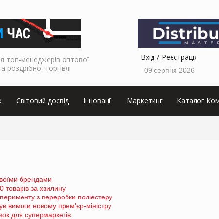
Вхід
Реєстрація
л топ-менеджерів оптової
та роздрібної торгівлі
09 серпня 2026
к
Світовий досвід
Інновації
Маркетинг
Каталог Ком
 своїми брендами
 товарів за хвилину
сперименту з переробки поліестеру
ув вимоги новому прем'єр-міністру
зок для супермаркетів