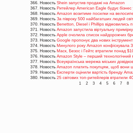
366. Новость
Shein запустив продажі на Amazon
367. Новость
Ритейлер American Eagle будує бізнес 
368. Новость
Amazon возитиме посилки на велосипе
369. Новость
За півроку 500 найбагатших людей світ
370. Новость
Benetton, Diesel і Phillips відмовились 
371. Новость
Amazon запустила віртуальну примірку
372. Новость
Apple очолила список найдорожчих бре
373. Новость
Google пропонує два нових інструменти
374. Новость
Минулого року Amazon конфіскувала 3
375. Новость
Маск, Безос і Гейтс втратили понад $1
376. Новость
Amazon Style – перший технологічний 
377. Новость
Всеукраїнська мережа міських довідков
378. Новость
Amazon платить покупцям, щоб вони ш
379. Новость
Експерти оцінили вартість бренду Ama
380. Новость
25 світових топ-ритейлерів втратили 4
1
2
3
4
5
6
7
8