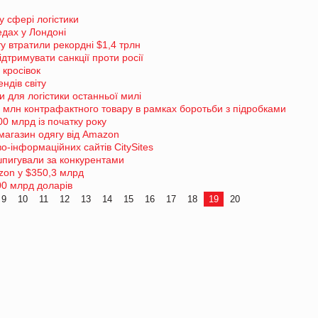
у сфері логістики
дах у Лондоні
у втратили рекордні $1,4 трлн
підтримувати санкції проти росії
 кросівок
ндів світу
 для логістики останньої милі
 млн контрафактного товару в рамках боротьби з підробками
00 млрд із початку року
магазин одягу від Amazon
о-інформаційних сайтів CitySites
пигували за конкурентами
zon у $350,3 млрд
00 млрд доларів
9
10
11
12
13
14
15
16
17
18
19
20