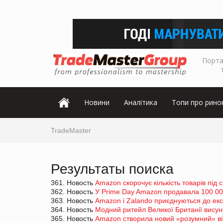
Порта
Новини
Аналітика
Топи про рино
TradeMaster
Результаты поиска
361. Новость
Amazon скорочує кількість товарів під
362. Новость
У Prime Day Amazon продавала 100 000
363. Новость
Amazon і Zalando приєднуються до ек
364. Новость
Модний ритейл Великої Британії висун
365. Новость
Amazon створила новий «розумний» ві