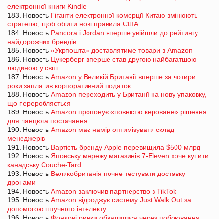
електронної книги Kindle
183. Новость
Гіганти електронної комерції Китаю змінюють
стратегію, щоб обійти нові правила США
184. Новость
Pandora і Jordan вперше увійшли до рейтингу
найдорожчих брендів
185. Новость
«Укрпошта» доставлятиме товари з Amazon
186. Новость
Цукерберг вперше став другою найбагатшою
людиною у світі
187. Новость
Amazon у Великій Британії вперше за чотири
роки заплатив корпоративний податок
188. Новость
Amazon переходить у Британії на нову упаковку,
що переробляється
189. Новость
Amazon пропонує «повністю кероване» рішення
для ланцюга постачання
190. Новость
Amazon має намір оптимізувати склад
менеджерів
191. Новость
Вартість бренду Apple перевищила $500 млрд
192. Новость
Японську мережу магазинів 7-Eleven хоче купити
канадську Couche-Tard
193. Новость
Великобританія почне тестувати доставку
дронами
194. Новость
Amazon заключив партнерство з TikTok
195. Новость
Amazon відроджує систему Just Walk Out за
допомогою штучного інтелекту
196. Новость
Фондові ринки обвалилися через побоювання