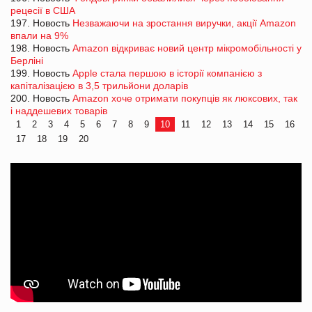
рецесії в США
197. Новость
Незважаючи на зростання виручки, акції Amazon
впали на 9%
198. Новость
Amazon відкриває новий центр мікромобільності у
Берліні
199. Новость
Apple стала першою в історії компанією з
капіталізацією в 3,5 трильйони доларів
200. Новость
Amazon хоче отримати покупців як люксових, так
і наддешевих товарів
1
2
3
4
5
6
7
8
9
10
11
12
13
14
15
16
17
18
19
20