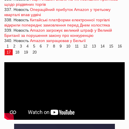
щодо різдвяних торгів
337. Новость
Операційний прибуток Amazon у третьому
кварталі впав удвічі
338. Новость
Китайські платформи електронної торгівлі
відкрили попереднє замовлення перед Днем холостяка
339. Новость
Amazon загрожує великий штраф у Великій
Британії за порушення закону про конкуренцію
340. Новость
Amazon запрацював у Бельгії
1
2
3
4
5
6
7
8
9
10
11
12
13
14
15
16
17
18
19
20