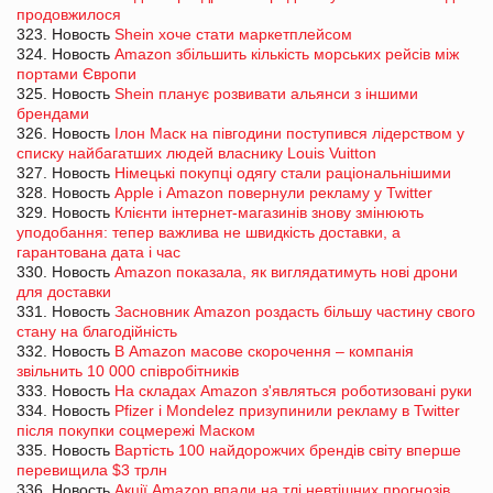
продовжилося
323. Новость
Shein хоче стати маркетплейсом
324. Новость
Amazon збільшить кількість морських рейсів між
портами Європи
325. Новость
Shein планує розвивати альянси з іншими
брендами
326. Новость
Ілон Маск на півгодини поступився лідерством у
списку найбагатших людей власнику Louis Vuitton
327. Новость
Німецькі покупці одягу стали раціональнішими
328. Новость
Apple і Amazon повернули рекламу у Twitter
329. Новость
Клієнти інтернет-магазинів знову змінюють
уподобання: тепер важлива не швидкість доставки, а
гарантована дата і час
330. Новость
Amazon показала, як виглядатимуть нові дрони
для доставки
331. Новость
Засновник Amazon роздасть більшу частину свого
стану на благодійність
332. Новость
В Amazon масове скорочення – компанія
звільнить 10 000 співробітників
333. Новость
На складах Amazon з'являться роботизовані руки
334. Новость
Pfizer і Mondelez призупинили рекламу в Twitter
після покупки соцмережі Маском
335. Новость
Вартість 100 найдорожчих брендів світу вперше
перевищила $3 трлн
336. Новость
Акції Amazon впали на тлі невтішних прогнозів