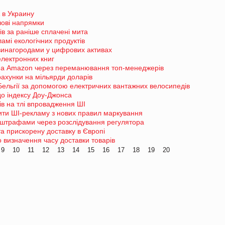
 в Украину
чові напрямки
в за раніше сплачені мита
амі екологічних продуктів
 винагородами у цифрових активах
електронних книг
у на Amazon через переманювання топ-менеджерів
ахунки на мільярди доларів
ельгії за допомогою електричних вантажних велосипедів
о індексу Доу-Джонса
ків на тлі впровадження ШІ
ити ШІ-рекламу з нових правил маркування
 штрафами через розслідування регулятора
а прискорену доставку в Європі
 визначення часу доставки товарів
9
10
11
12
13
14
15
16
17
18
19
20