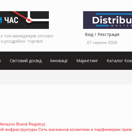
Вхід
Реєстрація
л топ-менеджерів оптової
та роздрібної торгівлі
07 серпня 2026
к
Світовий досвід
Інновації
Маркетинг
Каталог Ком
Amazon Brand Registry)
ой инфраструктуры Сеть магазинов косметики и парфюмерии прем