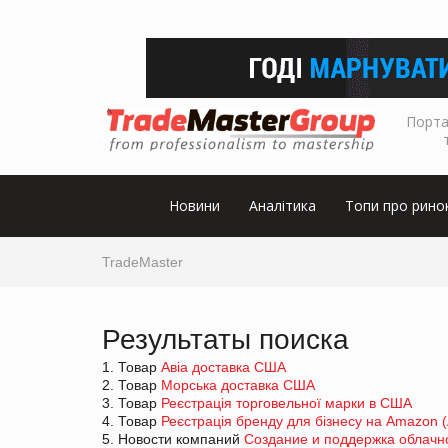
Порта
Новини
Аналітика
Топи про рино
TradeMaster
Результаты поиска
1. Товар
Авіа доставка США
2. Товар
Морська доставка США
3. Товар
Реєстрація торговельної марки в США
4. Товар
Реєстрація бренду для бізнесу на Amazon (
5. Новости компаний
Создание и поддержка облачн