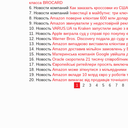
класса BROCARD
6. Новости компаний
Как заказать кроссовки из США
7. Новости компаний
Інвестиції в майбутнє: три клю
8. Новость
Amazon поверне клієнтам 600 млн доларі
9. Новость
Amazon звинуватили у недостовірній рекл
10. Новость
VARUS.UA та Kraken запустили акцію з
11. Новость
Apple виграла суд у справі про покупку 
12. Новость
Warner Bros. Discovery подала до суд
13. Новость
Amazon випадково виставила клієнтам р
14. Новость
Amazon доставив мільйон замовлень у Б
15. Новость
Материнська компанія Google увійшла д
16. Новость
Oracle скоротила 21 тисячу співробітни
17. Новость
Європейські ритейлери просять виключ
18. Новость
Amazon може зіткнутися з мільярдними
19. Новость
Amazon вкладе 10 млрд євро у роботів т
20. Новость
Amazon вимагає від продавців точнішого
1
2
3
4
5
6
7
8