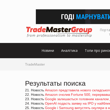
Порта
Новини
Аналітика
Топи про рино
TradeMaster
Результаты поиска
21. Новость
Amazon представила нового складськог
22. Новость
Amazon очолив Fortune 500, перервавши
23. Новость
Google залишається головним каналом 
24. Новость
OpenAI подасть заявку на IPO у найближ
25. Новость
Google і Samsung випустять окуляри в 