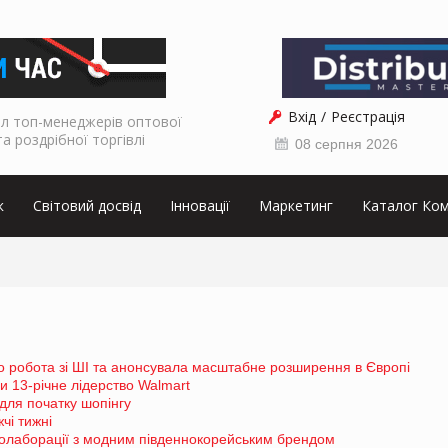
Вхід
Реєстрація
л топ-менеджерів оптової
та роздрібної торгівлі
08 серпня 2026
к
Світовий досвід
Інновації
Маркетинг
Каталог Ком
о робота зі ШІ та анонсувала масштабне розширення в Європі
 13-річне лідерство Walmart
для початку шопінгу
чі тижні
колаборації з модним південнокорейським брендом