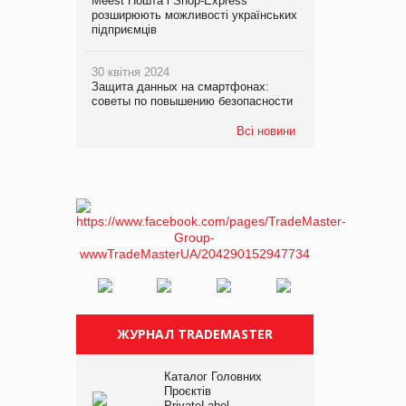
Meest Пошта і Shop-Express
розширюють можливості українських
підприємців
30 квітня 2024
Защита данных на смартфонах:
советы по повышению безопасности
Всі новини
ЖУРНАЛ TRADEMASTER
Каталог Головних
Проєктів
PrivateLabel –