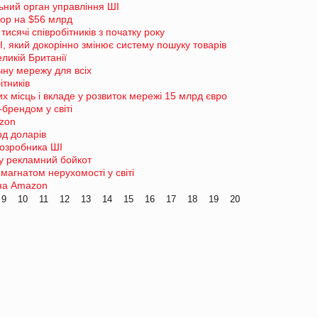
ьний орган управління ШІ
top на $56 млрд
тисячі співробітників з початку року
І, який докорінно змінює систему пошуку товарів
ликій Британії
чну мережу для всіх
ітників
х місць і вкладе у розвиток мережі 15 млрд євро
брендом у світі
zon
рд доларів
розробника ШІ
у рекламний бойкот
магнатом нерухомості у світі
 на Amazon
9
10
11
12
13
14
15
16
17
18
19
20