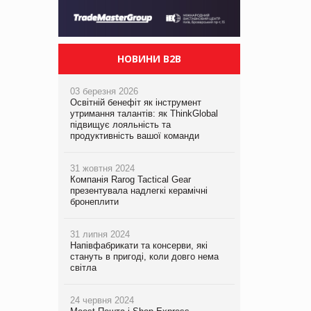
НОВИНИ B2B
03 березня 2026
Освітній бенефіт як інструмент
утримання талантів: як ThinkGlobal
підвищує лояльність та
продуктивність вашої команди
31 жовтня 2024
Компанія Rarog Tactical Gear
презентувала надлегкі керамічні
бронеплити
31 липня 2024
Напівфабрикати та консерви, які
стануть в пригоді, коли довго нема
світла
24 червня 2024