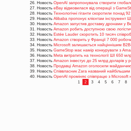
26. Новость
OpenAI запропонувала створити глобал
27. Новость
eBay відмовилася від операції з GameS
28. Новость
Технологічні гіганти скоротили понад 92 
29. Новость
Alibaba пропонує клієнтам інструмент Ш
30. Новость
Amazon запустив доставку дронами у Ве
31. Новость
Amazon робить доступною свою логісти
32. Новость
Estée Lauder скоротить 10 тисяч співроб
33. Новость
Amazon створить у Франції 7 000 робочи
34. Новость
Microsoft залишається найціннішим B2B-
35. Новость
GameStop має намір конкурувати з Ama
36. Новость
Meta витратить на технології ШІ 650 мл
37. Новость
Amazon інвестує до 25 млрд доларів у 
38. Новость
Продавці Amazon оголосили майданчик
39. Новость
Співвласник Zara названий найбільшим 
40. Новость
OpenAI проміняє співпрацю з Microsoft
1
2
3
4
5
6
7
8