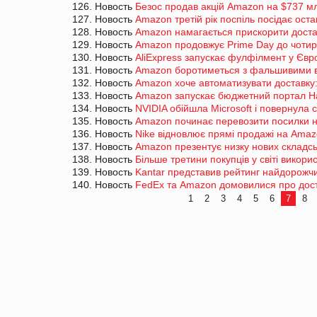
126. Новость
Безос продав акцій Amazon на $737 мл
127. Новость
Amazon третій рік поспіль посідає ост
128. Новость
Amazon намагається прискорити доста
129. Новость
Amazon продовжує Prime Day до чотир
130. Новость
AliExpress запускає фулфілмент у Євр
131. Новость
Amazon боротиметься з фальшивими в
132. Новость
Amazon хоче автоматизувати доставку:
133. Новость
Amazon запускає бюджетний портал Haul
134. Новость
NVIDIA обійшла Microsoft і повернула с
135. Новость
Amazon починає перевозити посилки н
136. Новость
Nike відновлює прямі продажі на Ama
137. Новость
Amazon презентує низку нових складсь
138. Новость
Більше третини покупців у світі викори
139. Новость
Kantar представив рейтинг найдорожчи
140. Новость
FedEx та Amazon домовилися про дост
1
2
3
4
5
6
7
8