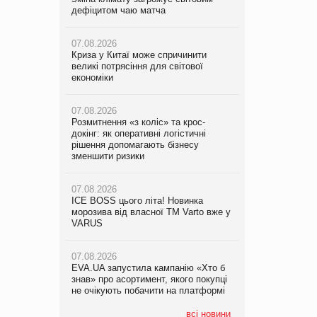
дефіцитом чаю матча
докінг: як оперативні логістичні
дефіцитом чаю матча
рішення допомагають бізнесу
зменшити ризики
07.08.2026
07.08.2026
Криза у Китаї може спричинити
Криза у Китаї може спричинити
великі потрясіння для світової
07.08.2026
великі потрясіння для світової
економіки
ICE BOSS цього літа! Новинка
економіки
морозива від власної ТМ Varto вже у
VARUS
07.08.2026
07.08.2026
Розмитнення «з коліс» та крос-
Kraft Heinz скоротила збиток у
докінг: як оперативні логістичні
07.08.2026
першому півріччі
рішення допомагають бізнесу
EVA.UA запустила кампанію «Хто б
зменшити ризики
знав» про асортимент, якого покупці
07.08.2026
не очікують побачити на платформі
Продажі Hugo Boss впали на 9%
07.08.2026
ICE BOSS цього літа! Новинка
06.08.2026
07.08.2026
морозива від власної ТМ Varto вже у
Смачна новинка для хвостатих: у
Франція заборонила рекламні дзвінки
VARUS
VARUS з’явилися паучі Varto Paw
без згоди клієнтів
expert від власної ТМ Varto!
07.08.2026
EVA.UA запустила кампанію «Хто б
05.08.2026
знав» про асортимент, якого покупці
Мережа супермаркетів VARUS купує
не очікують побачити на платформі
мережу магазинів формату
convenience store КОЛО: об’єднана
компанія налічуватиме 374 магазини
всі новини