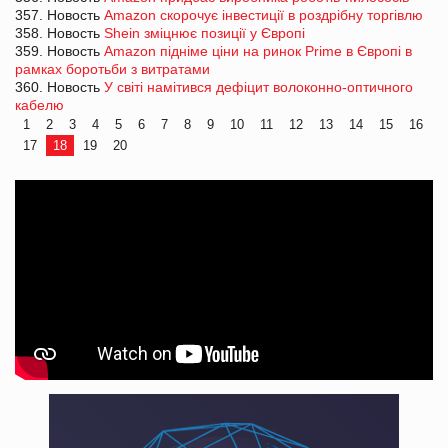
357. Новость
Amazon скорочує інвестиції в роздрібну торгівлю
358. Новость
Shein зміцнює позиції у Європі
359. Новость
Amazon підніме ціни на ринок Prime в Європі в
рамках боротьби з витратами
360. Новость
У світі намітився дефіцит волоконно-оптичного
кабелю
1
2
3
4
5
6
7
8
9
10
11
12
13
14
15
16
17
18
19
20