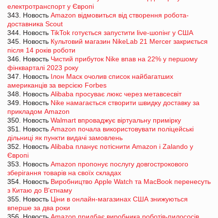
електротранспорт у Європі
343. Новость
Amazon відмовиться від створення робота-
доставника Scout
344. Новость
TikTok готується запустити live-шопінг у США
345. Новость
Культовий магазин NikeLab 21 Mercer закриється
після 14 років роботи
346. Новость
Чистий прибуток Nike впав на 22% у першому
фінкварталі 2023 року
347. Новость
Ілон Маск очолив список найбагатших
американців за версією Forbes
348. Новость
Alibaba просуває люкс через метавсесвіт
349. Новость
Nike намагається створити швидку доставку за
прикладом Amazon
350. Новость
Walmart впроваджує віртуальну примірку
351. Новость
Amazon почала використовувати поліцейські
дільниці як пункти видачі замовлень
352. Новость
Alibaba планує потіснити Amazon і Zalando у
Європі
353. Новость
Amazon пропонує послугу довгострокового
зберігання товарів на своїх складах
354. Новость
Виробництво Apple Watch та MacBook перенесуть
з Китаю до В'єтнаму
355. Новость
Ціни в онлайн-магазинах США знижуються
вперше за два роки
356. Новость
Amazon придбає виробника роботів-пилососів