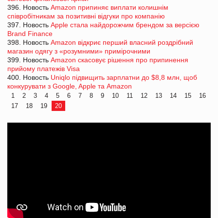
396. Новость
Amazon припиняє виплати колишнім
співробітникам за позитивні відгуки про компанію
397. Новость
Apple стала найдорожчим брендом за версією
Brand Finance
398. Новость
Amazon відкриє перший власний роздрібний
магазин одягу з «розумними» примірочними
399. Новость
Amazon скасовує рішення про припинення
прийому платежів Visa
400. Новость
Uniqlo підвищить зарплатни до $8,8 млн, щоб
конкурувати з Google, Apple та Amazon
1
2
3
4
5
6
7
8
9
10
11
12
13
14
15
16
17
18
19
20