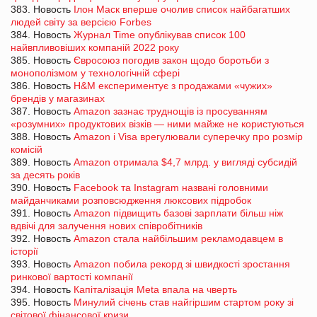
383. Новость
Ілон Маск вперше очолив список найбагатших
людей світу за версією Forbes
384. Новость
Журнал Time опублікував список 100
найвпливовіших компаній 2022 року
385. Новость
Євросоюз погодив закон щодо боротьби з
монополізмом у технологічній сфері
386. Новость
H&M експериментує з продажами «чужих»
брендів у магазинах
387. Новость
Amazon зазнає труднощів із просуванням
«розумних» продуктових візків — ними майже не користуються
388. Новость
Amazon і Visa врегулювали суперечку про розмір
комісій
389. Новость
Amazon отримала $4,7 млрд. у вигляді субсидій
за десять років
390. Новость
Facebook та Instagram названі головними
майданчиками розповсюдження люксових підробок
391. Новость
Amazon підвищить базові зарплати більш ніж
вдвічі для залучення нових співробітників
392. Новость
Amazon стала найбільшим рекламодавцем в
історії
393. Новость
Amazon побила рекорд зі швидкості зростання
ринкової вартості компанії
394. Новость
Капіталізація Meta впала на чверть
395. Новость
Минулий січень став найгіршим стартом року зі
світової фінансової кризи