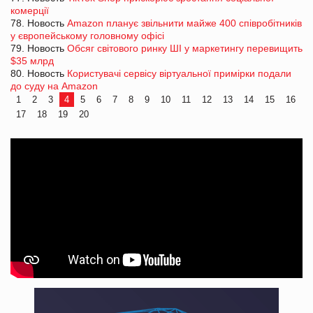
комерції
78. Новость
Amazon планує звільнити майже 400 співробітників
у європейському головному офісі
79. Новость
Обсяг світового ринку ШІ у маркетингу перевищить
$35 млрд
80. Новость
Користувачі сервісу віртуальної примірки подали
до суду на Amazon
1
2
3
4
5
6
7
8
9
10
11
12
13
14
15
16
17
18
19
20