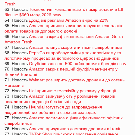
Fresh
63. Новость
Технологічні компанії мають намір вкласти в ШІ
більше $660 млрд 2026 року
64. Новость
Дохід від реклами Amazon виріс на 22%
65. Новость
Amazon припинить використовувати технологію
оплати товарів за допомогою долоні
66. Новость
Amazon закриє фізичні магазини Amazon Go та
Amazon Fresh
67. Новость
Amazon планує скоротити тисячі співробітників
68. Новость
PepsiCo випробовує зміни у технологічному та
логістичному процесах за допомогою цифрових двійників
69. Новость
Опубліковано топ-500 найдорожчих брендів світу
70. Новость
Amazon закриє перший фулфілмент-центр у
Великій Британії
71. Новость
Walmart розширить доставку дронами до сотень
магазинів
72. Новость
Lidl припиняє телевізійну рекламу у Франції
73. Новость
Amazon звинувачують у розміщенні товарів
незалежних продавців без їхньої згоди
74. Новость
Hyundai готується до запровадження
людиноподібних роботів на своїх автозаводах
75. Новость
Amazon посилила оцінку ефективності офісних
співробітників
76. Новость
Amazon призупинив доставку дронами в Італії
77. Новость
TikTok Shop прискорює зростання соціальної