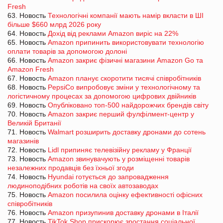
Fresh
63. Новость
Технологічні компанії мають намір вкласти в ШІ
більше $660 млрд 2026 року
64. Новость
Дохід від реклами Amazon виріс на 22%
65. Новость
Amazon припинить використовувати технологію
оплати товарів за допомогою долоні
66. Новость
Amazon закриє фізичні магазини Amazon Go та
Amazon Fresh
67. Новость
Amazon планує скоротити тисячі співробітників
68. Новость
PepsiCo випробовує зміни у технологічному та
логістичному процесах за допомогою цифрових двійників
69. Новость
Опубліковано топ-500 найдорожчих брендів світу
70. Новость
Amazon закриє перший фулфілмент-центр у
Великій Британії
71. Новость
Walmart розширить доставку дронами до сотень
магазинів
72. Новость
Lidl припиняє телевізійну рекламу у Франції
73. Новость
Amazon звинувачують у розміщенні товарів
незалежних продавців без їхньої згоди
74. Новость
Hyundai готується до запровадження
людиноподібних роботів на своїх автозаводах
75. Новость
Amazon посилила оцінку ефективності офісних
співробітників
76. Новость
Amazon призупинив доставку дронами в Італії
77. Новость
TikTok Shop прискорює зростання соціальної