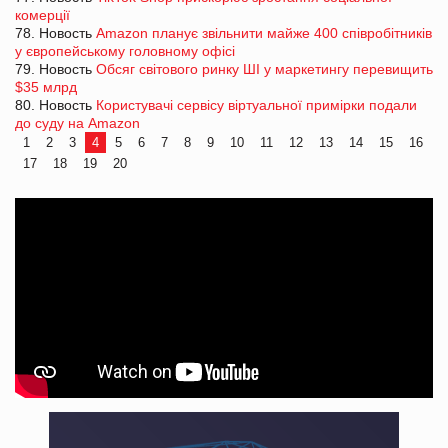
комерції
78. Новость
Amazon планує звільнити майже 400 співробітників
у європейському головному офісі
79. Новость
Обсяг світового ринку ШІ у маркетингу перевищить
$35 млрд
80. Новость
Користувачі сервісу віртуальної примірки подали
до суду на Amazon
1
2
3
4
5
6
7
8
9
10
11
12
13
14
15
16
17
18
19
20