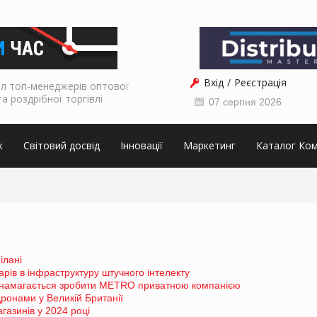
Вхід
Реєстрація
л топ-менеджерів оптової
та роздрібної торгівлі
07 серпня 2026
к
Світовий досвід
Інновації
Маркетинг
Каталог Ком
ілані
рів в інфраструктуру штучного інтелекту
у намагається зробити METRO приватною компанією
дронами у Великій Британії
газинів у 2024 році