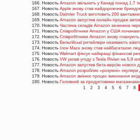
166. Новость
Amazon звільнить у Канаді понад 1,7 ти
167. Новость
Apple знову став найдорожчим брендом
168. Новость
Daimler Truck виготовить 200 вантажн
169. Новость
Amazon запустив онлайн-продаж автом
170. Новость
Частина складів Amazon зачинена через
171. Новость
Співробітники Amazon у США починаю
172. Новость
Співробітники Amazon знову планують 
173. Новость
Бельгійські ритейлери називають азіат
174. Новость
Ілон Маск знову став найбагатшою лю
175. Новость
Walmart фіксує найкращі фінансові рез
176. Новость
VW уклав угоду з Tesla Rivian на 5,8 м
177. Новость
Amazon запустив бета-версію нового 
178. Новость
Amazon розробляє «розумні» окуляри 
179. Новость
Amazon змінює процес виконання вхід
180. Новость
Головний за продуктовими магазинами 
1
2
3
4
5
6
7
8