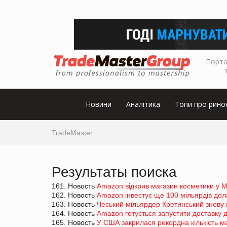
Порта
Новини
Аналітика
Топи про рино
TradeMaster
Результаты поиска
161. Новость
Amazon відкрив магазин косметики у М
162. Новость
Amazon інвестує ще 100 мільярдів дола
163. Новость
Чеський мільярдер Кретинський знов
164. Новость
Amazon готується запустити доставку 
165. Новость
У США закрилася рекордна кількість ма