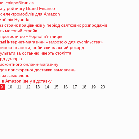
с. співробітників
 у рейтингу Brand Finance
их електромобілів для Amazon
обілів Hyundai
 страйк працівників у період святкових розпродажів
ть масовий страйк
протести до «Чорної п'ятниці»
ські інтернет-магазини «загрозою для суспільства»
диною планети, побивши власний рекорд
ультати за останню чверть століття
лрд доларів
дисконтного онлайн-магазину
для прискореної доставки замовлень
них замовлень
в Amazon іде у відставку
9
10
11
12
13
14
15
16
17
18
19
20